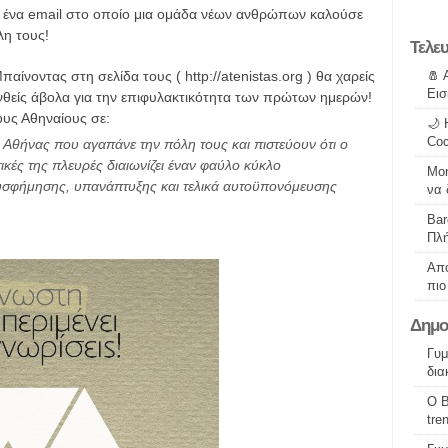
 ένα email στο οποίο μια ομάδα νέων ανθρώπων καλούσε
λη τους!
Τελε
παίνοντας στη σελίδα τους ( http://atenistas.org ) θα χαρείς
🧂 
Εισ
θανθείς άβολα για την επιφυλακτικότητα των πρώτων ημερών!
ους Αθηναίους σε:
🌙 
Coc
ς Αθήνας που αγαπάνε την πόλη τους και πιστεύουν ότι ο
ικές της πλευρές διαιωνίζει έναν φαύλο κύκλο
Mon
υσφήμησης, υπανάπτυξης και τελικά αυτοϋπονόμευσης
να 
Bar
Πλή
Από
πιο
Δημο
Γυμ
δια
O Β
tre