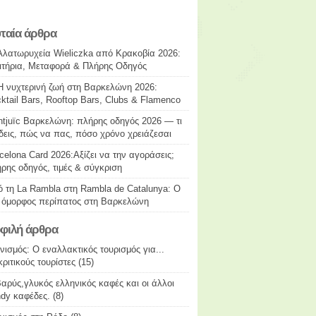
υταία άρθρα
Αλατωρυχεία Wieliczka από Κρακοβία 2026:
ιτήρια, Μεταφορά & Πλήρης Οδηγός
Η νυχτερινή ζωή στη Βαρκελώνη 2026:
ktail Bars, Rooftop Bars, Clubs & Flamenco
tjuïc Βαρκελώνη: πλήρης οδηγός 2026 — τι
δεις, πώς να πας, πόσο χρόνο χρειάζεσαι
celona Card 2026:Αξίζει να την αγοράσεις;
ρης οδηγός, τιμές & σύγκριση
 τη La Rambla στη Rambla de Catalunya: Ο
 όμορφος περίπατος στη Βαρκελώνη
φιλή άρθρα
νισμός: Ο εναλλακτικός τουρισμός για...
κριτικούς τουρίστες
(15)
αρύς,γλυκός ελληνικός καφές και οι άλλοι
ndy καφέδες.
(8)