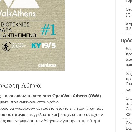
Γυμ
Ότα
(7)
5 γ
βελ
Πρόσ
Sag
προ
διά
όμο
Sag
προ
γνωστη Αθήνα
Cas
και
ας παρουσιάσω το
atenistas OpenWalkAthens (OWA)
.
Sit
είμενο, που αντέχουν στον χρόνο
από
αίους να γνωρίσουν άγνωστες πτυχές της πόλης και των
Cas
ά σε σπάνια επαγγέλματα και βιοτεχνίες που αντέχουν
και
τους και ενημέρωση των Αθηναίων για την ιστορικότητα
Col
Βαρ