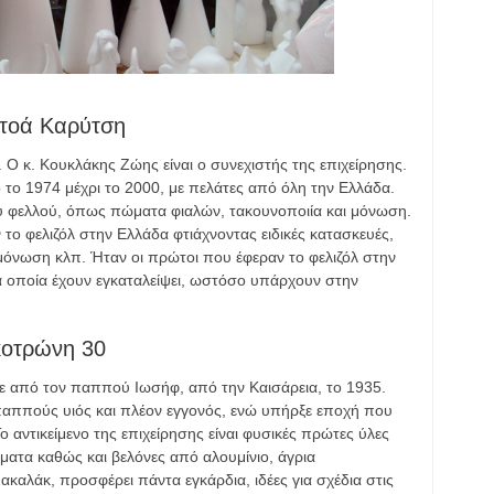
 Στοά Καρύτση
6. Ο κ. Κουκλάκης Ζώης είναι ο συνεχιστής της επιχείρησης.
ό το 1974 μέχρι το 2000, με πελάτες από όλη την Ελλάδα.
υ φελλού, όπως πώματα φιαλών, τακουνοποιία και μόνωση.
ν το φελιζόλ στην Ελλάδα φτιάχνοντας ειδικές κατασκευές,
όνωση κλπ. Ήταν οι πρώτοι που έφεραν το φελιζόλ στην
 οποία έχουν εγκαταλείψει, ωστόσο υπάρχουν στην
κοτρώνη 30
ε από τον παππού Ιωσήφ, από την Καισάρεια, το 1935.
, παππούς υιός και πλέον εγγονός, ενώ υπήρξε εποχή που
ο αντικείμενο της επιχείρησης είναι φυσικές πρώτες ύλες
ήματα καθώς και βελόνες από αλουμίνιο, άγρια
καλάκ, προσφέρει πάντα εγκάρδια, ιδέες για σχέδια στις