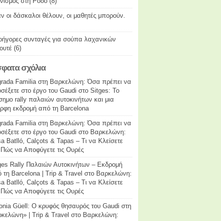
νισμός στη Ρόδο
(8)
ν οι δάσκαλοι θέλουν, οι μαθητές μπορούν.
ρήγορες συνταγές για σούπα λαχανικών
ουτέ
(6)
φατα σχόλια
rada Familia στη Βαρκελώνη: Όσα πρέπει να
σέξετε στο έργο του Gaudi
στο
Sitges: Το
σημο rally παλαιών αυτοκινήτων και μια
ρφη εκδρομή από τη Barcelona
rada Familia στη Βαρκελώνη: Όσα πρέπει να
σέξετε στο έργο του Gaudi
στο
Βαρκελώνη:
a Batlló, Calçots & Tapas – Τι να Κλείσετε
 Πώς να Αποφύγετε τις Ουρές
ges Rally Παλαιών Αυτοκινήτων – Εκδρομή
 τη Barcelona | Trip & Travel
στο
Βαρκελώνη:
a Batlló, Calçots & Tapas – Τι να Κλείσετε
 Πώς να Αποφύγετε τις Ουρές
onia Güell: Ο κρυφός θησαυρός του Gaudi στη
κελώνη» | Trip & Travel
στο
Βαρκελώνη: