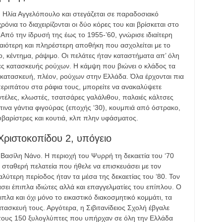
. Ηλία Αγγελόπουλο και στεγάζεται σε παραδοσιακό
ρόνια το διαχειρίζονται οι δύο κόρες του και βρίσκεται στο
ο. Από την ίδρυσή της έως το 1955-’60, γνώρισε ιδιαίτερη
παλαιότερη και πληρέστερη αποθήκη που ασχολείται με το
ο, κέντημα, ράψιμο. Οι πελάτες ήταν καταστήματα απ’ όλη
ίες κατασκευής ρούχων. Η κάμψη που βιώνει ο κλάδος τα
η κατασκευή, πλέον, ρούχων στην Ελλάδα. Όλα έρχονται πια
εριπάτου στα ράφια τους, μπορείτε να ανακαλύψετε
ντέλες, κλωστές, τσατσάρες γαλάλιθου, παλαιές κάλτσες
ινα γάντια φιγούρας (εποχής ‘30), κουμπιά από όστρακο,
ουβαρίστρες και κουτιά, κλπ πλην υφάσματος.
Χριστοκοπίδου 2, υπόγειο
 Βασίλη Νάνο. Η περιοχή του Ψυρρή τη δεκαετία του ‘70
η σταθερή πελατεία που ήθελε να επισκευάσει με τον
λύτερη περίοδος ήταν τα μέσα της δεκαετίας του ‘80. Τον
σει έπιπλα ιδιώτες αλλά και επαγγελματίες του επίπλου. Ο
ιπλα και όχι μόνο το εικαστικό διακοσμητικό κομμάτι, τα
τασκευή τους. Αργότερα, η Σιβιτανίδειος Σχολή έβγαλε
 τους 150 ξυλογλύπτες που υπήρχαν σε όλη την Ελλάδα