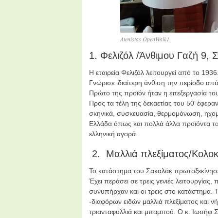
Atenistas OpenWalk1
1. Φελιζόλ /Άνθιμου Γαζή 9,
Η εταιρεία Φελιζόλ λειτουργεί από το 193
Γνώρισε ιδιαίτερη άνθιση την περίοδο απ
Πρώτο της προϊόν ήταν η επεξεργασία το
Προς τα τέλη της δεκαετίας του 50’ έφερα
σκηνικά, συσκευασία, θερμομόνωση, ηχομ
Ελλάδα όπως και πολλά άλλα προϊόντα τα
ελληνική αγορά.
2. Μαλλιά πλεξίματος/Κολο
Το κατάστημα του Σακαλάκ πρωτοξεκίνησ
Έχει περάσει σε τρεις γενιές λειτουργίας
συνυπήρχαν και οι τρεις στο κατάστημα. Τ
-διαφόρων ειδών μαλλιά πλεξίματος και ν
τριανταφυλλιά και μπαμπού. Ο κ. Ιωσήφ Σα