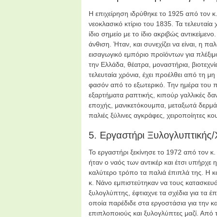
Η επιχείρηση ιδρύθηκε το 1925 από τον κ
νεοκλασικό κτίριο του 1835. Τα τελευταία χ
ίδιο σημείο με το ίδιο ακριβώς αντικείμεν
άνθιση. Ήταν, και συνεχίζει να είναι, η 
εισαγωγικό εμπόριο προϊόντων για πλέξιμ
την Ελλάδα, θέατρα, μοναστήρια, βιοτεχν
τελευταία χρόνια, έχει προέλθει από τη μ
φασόν από το εξωτερικό. Την ημέρα του π
εξαρτήματα ραπτικής, κιπούρ γαλλικές δα
εποχής, μανικετόκουμπα, μεταξωτά δερμάτ
παλιές ξύλινες αγκράφες, χειροποίητες κ
5. Εργαστήρι Ξυλογλυπτικής/
To εργαστήρι ξεκίνησε το 1972 από τον κ.
ήταν ο ναός των αντικέρ και έτσι υπήρχε 
καλύτερο τρόπο τα παλιά έπιπλά της. Η κα
κ. Νάνο εμπιστεύτηκαν να τους κατασκευά
ξυλογλύπτης, έφτιαχνε τα σχέδια για τα έπ
οποία παρέδιδε στα εργοστάσια για την κα
επιπλοποιούς και ξυλογλύπτες μαζί. Από