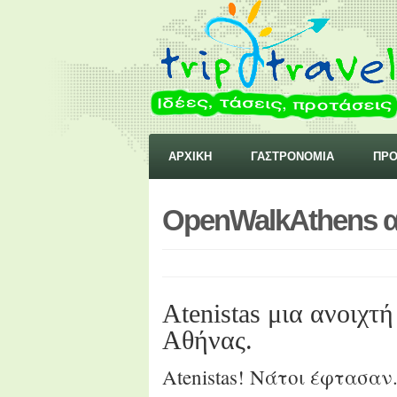
ΑΡΧΙΚΗ
ΓΑΣΤΡΟΝΟΜΙΑ
ΠΡΟ
OpenWalkAthens απ
Αtenistas μια ανοιχτ
Αθήνας.
Atenistas! Νάτοι έφτασαν