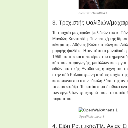
atenistas OpenWalk1
3. Τροχιστής ψαλιδιών/μαχα
Το τροχείο μαχαιριών-ψαλιδιών του κ. Γι
Μανώλη Κοντοπίδη. Την εποχή της ίδρυσή
κέντρο της Αθήνας (Κολοκοτρώνη και Αιόλ
μορφής ψαλίδια. Ήταν τότε το μοναδικό ερ
1959, οπότε και ο πατέρας του σημερινού
κόστους παραγωγής, μετάλλων και εργατικ
ειδών ραπτικής. Αντιθέτως, η τέχνη του τ
στην οδό Κολοκοτρώνη από τις αρχές της δ
καταφεύγει πια στην εύκολη λύση της αν
τα επισκευάζει. Το κατάστημα διαθέτει έν
των εργαλείων τροχισμού τους, τα οποία θ
περιπάτου.
OpenWalkAthens 1
4. Είδη Ραπτικής/Πλ. Αγίας Ε