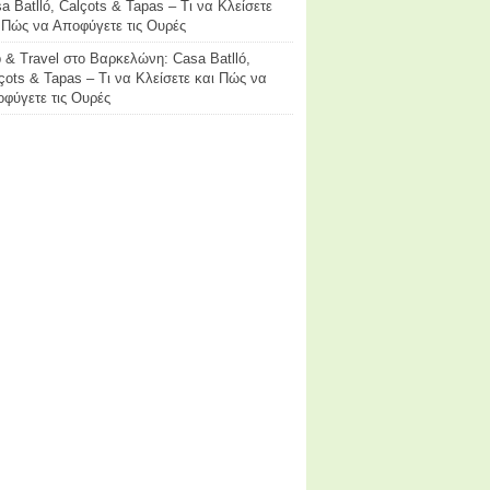
a Batlló, Calçots & Tapas – Τι να Κλείσετε
 Πώς να Αποφύγετε τις Ουρές
p & Travel
στο
Βαρκελώνη: Casa Batlló,
çots & Tapas – Τι να Κλείσετε και Πώς να
φύγετε τις Ουρές