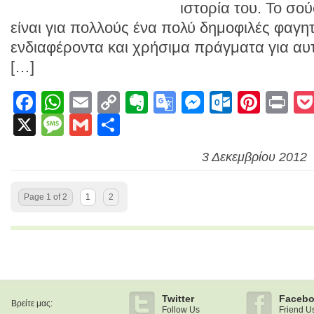
ιστορία του. Το σού
είναι για πολλούς ένα πολύ δημοφιλές φαγη
ενδιαφέροντα και χρήσιμα πράγματα για αυτ
[…]
Facebook
WhatsApp
Email
Copy
Evernote
Google
Messenge
Outlook
Pinte
Pr
X
Message
Gmail
Link
Μοιραστείτε
Translate
3 Δεκεμβρίου 2012
Page 1 of 2
1
2
Twitter
Faceb
Βρείτε μας:
Follow Us
Friend U