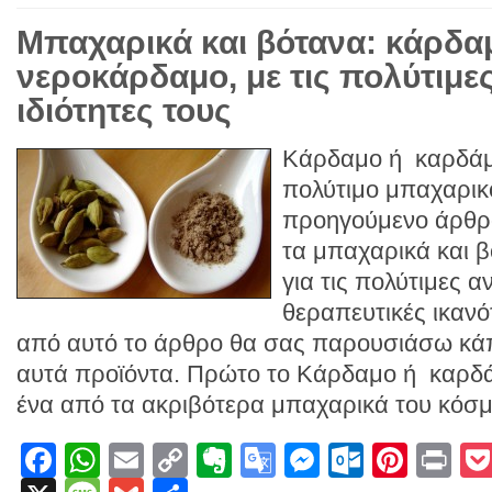
Mπαχαρικά και βότανα: κάρδα
νεροκάρδαμο, με τις πολύτιμες
ιδιότητες τους
Κάρδαμο ή καρδάμ
πολύτιμο μπαχαρικ
προηγούμενο άρθρ
τα μπαχαρικά και 
για τις πολύτιμες α
θεραπευτικές ικανό
από αυτό το άρθρο θα σας παρουσιάσω κάπ
αυτά προϊόντα. Πρώτο το Κάρδαμο ή καρδ
ένα από τα ακριβότερα μπαχαρικά του κόσμο
Facebook
WhatsApp
Email
Copy
Evernote
Google
Messenge
Outlook
Pinte
Pr