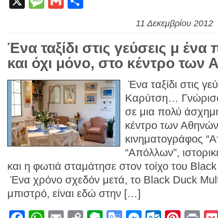
X
Message
Gmail
Link
Μοιραστείτε
Translate
11 Δεκεμβρίου 2012
Ένα ταξίδι στις γεύσεις μ ένα 
και όχι μόνο, στο κέντρο των
Ένα ταξίδι στις γε
Καρύτση… Γνώρισα
σε μια πολύ άσχημη
κέντρο των Αθηνών
κινηματογράφος “Ατ
“Απόλλων”, ιστορικ
και η φωτιά σταμάτησε στον τοίχο του Black 
Ένα χρόνο σχεδόν μετά, το Black Duck Multi
μπιστρό, είναι εδώ στην […]