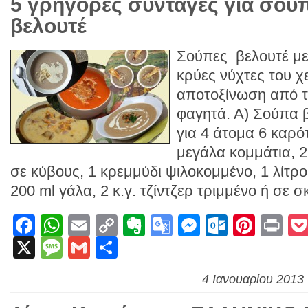
5 γρήγορες συνταγές για σού
βελουτέ
Σούπες βελουτέ με 
κρύες νύχτες του χ
αποτοξίνωση από τ
φαγητά. Α) Σούπα 
για 4 άτομα 6 καρ
μεγάλα κομμάτια, 
σε κύβους, 1 κρεμμύδι ψιλοκομμένο, 1 λίτρ
200 ml γάλα, 2 κ.γ. τζίντζερ τριμμένο ή σε σ
Facebook
WhatsApp
Email
Copy
Evernote
Google
Messenge
Outlook
Pinte
Pr
X
Message
Gmail
Link
Μοιραστείτε
Translate
4 Ιανουαρίου 2013