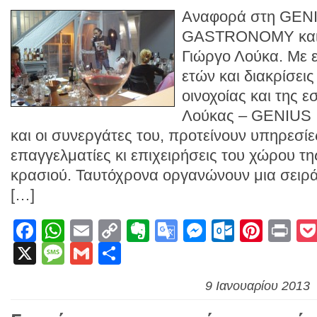
Αναφορά στη GEN
GASTRONOMY και σ
Γιώργο Λούκα. Με 
ετών και διακρίσει
οινοχοίας και της 
Λούκας – GENIU
και οι συνεργάτες του, προτείνουν υπηρεσίε
επαγγελματίες κι επιχειρήσεις του χώρου τη
κρασιού. Ταυτόχρονα οργανώνουν μια σειρά
[…]
Facebook
WhatsApp
Email
Copy
Evernote
Google
Messenge
Outlook
Pinte
Pr
X
Message
Gmail
Link
Μοιραστείτε
Translate
9 Ιανουαρίου 2013