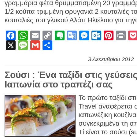
γραμμάρια φέτα θρυμματισμένη 20 γραμμάρ
1/2 κούπα τριμμένη φρυγανιά 2 κουταλιές το
κουταλιές του γλυκού Αλάτι Ηλιέλαιο για τη
Facebook
WhatsApp
Email
Copy
Evernote
Google
Messenge
Outlook
Pinte
Pr
X
Message
Gmail
Link
Μοιραστείτε
Translate
3 Δεκεμβρίου 2012
Σούσι : Ένα ταξίδι στις γεύσει
Ιαπωνία στο τραπέζι σας
Το πρώτο ταξίδι στι
Travel αναφέρεται 
ιαπωνέζικη κουζίνα
συγκεκριμένα τη σπ
Τί είναι το σούσι (s