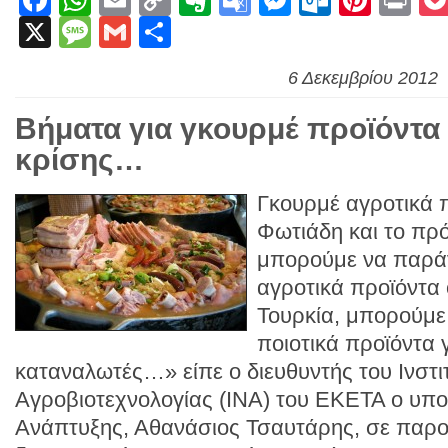
Facebook
WhatsApp
Email
Copy
Evernote
Google
Messenge
Outlook
Pinte
Pr
X
Message
Gmail
Link
Μοιραστείτε
Translate
6 Δεκεμβρίου 2012
Βήματα για γκουρμέ προϊόντα
κρίσης…
Γκουρμέ αγροτικά 
Φωτιάδη και το πρ
μπορούμε να παρά
αγροτικά προϊόντα 
Τουρκία, μπορούμε
ποιοτικά προϊόντα 
καταναλωτές…» είπε ο διευθυντής του Ινστι
Αγροβιοτεχνολογίας (ΙΝΑ) του ΕΚΕΤΑ ο υπ
Ανάπτυξης, Αθανάσιος Τσαυτάρης, σε παρο