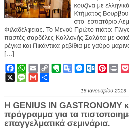
κουζίνα με ελληνικ
Κτήματος Βουρβου
στο εστιατόριο Λε
Φιλαδέλφειας. Το Μενού Πρώτο πιάτο: Πλι
παστές σαρδέλες Καλλονής Σαλάτα με φακ
ρέγκα και Πικάντικα ρεβίθια με γαύρο μα
[…]
Facebook
WhatsApp
Email
Copy
Evernote
Google
Messenge
Outlook
Pinte
Pr
X
Message
Gmail
Link
Μοιραστείτε
Translate
16 Ιανουαρίου 2013
Η GENIUS IN GASTRONOMY κα
πρόγραμμα για τα πιστοποιημ
επαγγελματικά σεμινάρια.