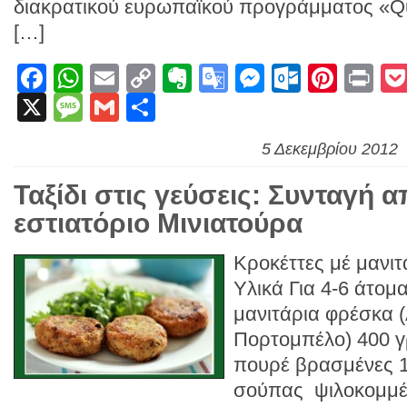
διακρατικού ευρωπαϊκού προγράμματος «Q
[…]
Facebook
WhatsApp
Email
Copy
Evernote
Google
Messenge
Outlook
Pinte
Pr
X
Message
Gmail
Link
Μοιραστείτε
Translate
5 Δεκεμβρίου 2012
Ταξίδι στις γεύσεις: Συνταγή α
εστιατόριο Μινιατούρα
Κροκέττες μέ μανιτ
Υλικά Για 4-6 άτομ
μανιτάρια φρέσκα 
Πορτομπέλο) 400 
πουρέ βρασμένες 1
σούπας ψιλοκομμέν