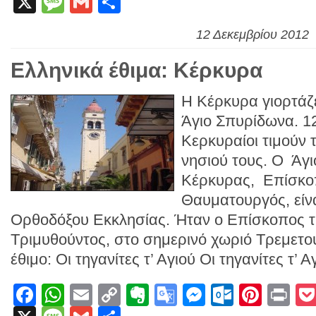
X
Message
Gmail
Link
Μοιραστείτε
Translate
12 Δεκεμβρίου 2012
Ελληνικά έθιμα: Κέρκυρα
Η Κέρκυρα γιορτάζε
Άγιο Σπυρίδωνα. 12
Κερκυραίοι τιμούν 
νησιού τους. Ο Άγ
Κέρκυρας, Επίσκοπ
Θαυματουργός, είνα
Ορθοδόξου Εκκλησίας. Ήταν ο Eπίσκοπος 
Τριμυθούντος, στο σημερινό χωριό Τρεμετο
έθιμο: Οι τηγανίτες τ’ Αγιού Οι τηγανίτες τ’ Α
Facebook
WhatsApp
Email
Copy
Evernote
Google
Messenge
Outlook
Pinte
Pr