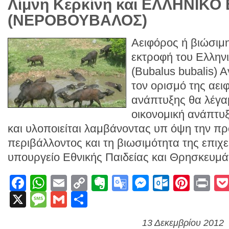
Λίμνη Κερκίνη και ΕΛΛΗΝΙΚΟ
(ΝΕΡΟΒΟΥΒΑΛΟΣ)
Αειφόρος ή βιώσιμη
εκτροφή του Ελλην
(Bubalus bubalis) 
τον ορισμό της αει
ανάπτυξης θα λέγαμε
οικονομική ανάπτυ
και υλοποιείται λαμβάνοντας υπ όψη την π
περιβάλλοντος και τη βιωσιμότητα της επιχ
υπουργείο Εθνικής Παιδείας και Θρησκευμά
Facebook
WhatsApp
Email
Copy
Evernote
Google
Messenge
Outlook
Pinte
Pr
X
Message
Gmail
Link
Μοιραστείτε
Translate
13 Δεκεμβρίου 2012