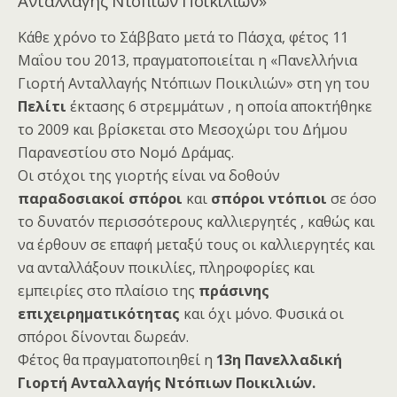
Ανταλλαγής Ντόπιων Ποικιλιών»
Κάθε χρόνο το Σάββατο μετά το Πάσχα, φέτος 11
Μαΐου του 2013, πραγματοποιείται η «Πανελλήνια
Γιορτή Ανταλλαγής Ντόπιων Ποικιλιών» στη γη του
Πελίτι
έκτασης 6 στρεμμάτων , η οποία αποκτήθηκε
το 2009 και βρίσκεται στο Μεσοχώρι του Δήμου
Παρανεστίου στο Νομό Δράμας.
Οι στόχοι της γιορτής είναι να δοθούν
παραδοσιακοί σπόροι
και
σπόροι ντόπιοι
σε όσο
το δυνατόν περισσότερους καλλιεργητές , καθώς και
να έρθουν σε επαφή μεταξύ τους οι καλλιεργητές και
να ανταλλάξουν ποικιλίες, πληροφορίες και
εμπειρίες στο πλαίσιο της
πράσινης
επιχειρηματικότητας
και όχι μόνο. Φυσικά οι
σπόροι δίνονται δωρεάν.
Φέτος θα πραγματοποιηθεί η
13η Πανελλαδική
Γιορτή Ανταλλαγής Ντόπιων Ποικιλιών.