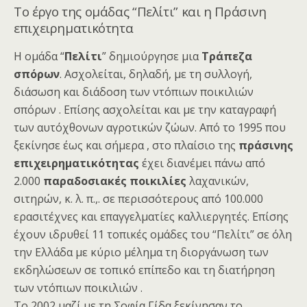
Το έργο της ομάδας “Πελίτι” και η Πράσινη
επιχειρηματικότητα
Η ομάδα “
Πελίτι
” δημιούργησε μια
Τράπεζα
σπόρων
. Ασχολείται, δηλαδή, με τη συλλογή,
διάσωση και διάδοση των ντόπιων ποικιλιών
σπόρων . Επίσης ασχολείται και με την καταγραφή
των αυτόχθονων αγροτικών ζώων. Από το 1995 που
ξεκίνησε έως και σήμερα , στο πλαίσιο της
πράσινης
επιχειρηματικότητας
έχει διανέμει πάνω από
2.000
παραδοσιακές ποικιλίες
λαχανικών,
σιτηρών, κ. λ. π.,. σε περισσότερους από 100.000
ερασιτέχνες και επαγγελματίες καλλιεργητές. Επίσης
έχουν ιδρυθεί 11 τοπικές ομάδες του “Πελίτι” σε όλη
την Ελλάδα με κύριο μέλημα τη διοργάνωση των
εκδηλώσεων σε τοπικό επίπεδο και τη διατήρηση
των ντόπιων ποικιλιών .
Το 2002 μαζί με τη Σοφία Γίδα ξεκίνησαν το