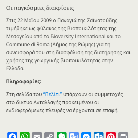
Οι παγκόσμιες διακρίσεις
Στις 22 Μαΐου 2009 ο Παναγιώτης Σαϊνατούδης
τιμήθηκε ως φύλακας της Βιοποικιλότητας της
Μεσογείου από το Bioversity International και το
Commune di Roma (Δήμος της Ρώμης) για τη
συνεισφορά του στη διασφάλιση της διατήρησης και
χρήσης της γεωργικής βιοποικιλότητας στην
Ελλάδα.
Πληροφορίες:
Στη σελίδα του
“Πελίτι”
υπάρχουν οι συμμετοχές
στο δίκτυο Ανταλλαγής προκειμένου οι
ενδιαφερόμενες πλευρές να έρχονται σε επαφή.
F
W
E
C
E
G
M
O
Pi
Pr