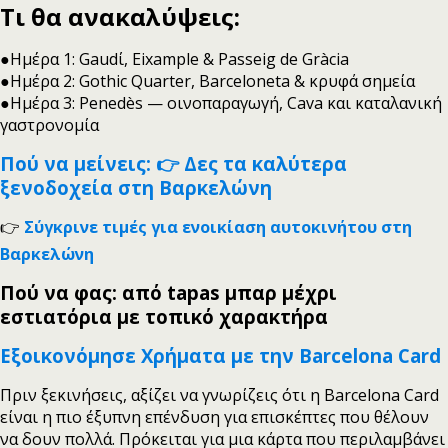
Τι θα ανακαλύψεις:
●Ημέρα 1: Gaudί, Eixample & Passeig de Gràcia
●Ημέρα 2: Gothic Quarter, Barceloneta & κρυφά σημεία
●Ημέρα 3: Penedès — οινοπαραγωγή, Cava και καταλανική
γαστρονομία
Πού να μείνεις: 👉 Δες τα καλύτερα
ξενοδοχεία στη Βαρκελώνη
👉
Σύγκρινε τιμές για ενοικίαση αυτοκινήτου στη
Βαρκελώνη
Πού να φας: από tapas μπαρ μέχρι
εστιατόρια με τοπικό χαρακτήρα
Εξοικονόμησε Χρήματα με την Barcelona Card
Πριν ξεκινήσεις, αξίζει να γνωρίζεις ότι η Barcelona Card
είναι η πιο έξυπνη επένδυση για επισκέπτες που θέλουν
να δουν πολλά. Πρόκειται για μια κάρτα που περιλαμβάνει