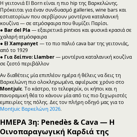
Η γειτονιά El Born είναι η πιο hip της Βαρκελώνης.
Πρόκειται για έναν συνδυασμό galleries, wine bars και
εστιατορίων που σερβίρουν μοντέρνα καταλανική
κουζίνα — σε ατμόσφαιρα που θυμίζει Παρίσι.
●
Bar del Pla
— εξαιρετικά pintxos και φυσικά κρασιά σε
χαλαρή ατμόσφαιρα
●
El Xampanyet
— το πιο παλιό cava bar της γειτονιάς,
από το 1929
●
Για δείπνο: Llamber
— μοντέρνα καταλανική κουζίνα
σε ζεστό περιβάλλον
Αν διαθέτεις μία επιπλέον ημέρα ή θέλεις να δεις τη
Βαρκελώνη πιο ολοκληρωμένα, αφιέρωσε χρόνο στο
Montjuïc
. Το κάστρο, το τελεφερίκ, οι κήποι και η
πανοραμική θέα το κάνουν μία από τις πιο ξεχωριστές
εμπειρίες της πόλης. Δες τον πλήρη οδηγό μας για το
Montjuïc Βαρκελώνη 2026
.
ΗΜΕΡΑ 3η: Penedès & Cava — Η
Οινοπαραγωγική Καρδιά της