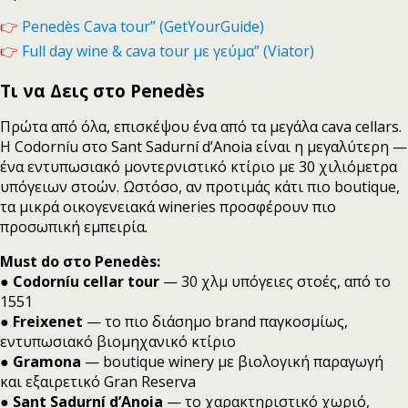
👉
Penedès Cava tour” (GetYourGuide)
👉
Full day wine & cava tour με γεύμα” (Viator)
Τι να Δεις στο Penedès
Πρώτα από όλα, επισκέψου ένα από τα μεγάλα cava cellars.
Η Codorníu στο Sant Sadurní d’Anoia είναι η μεγαλύτερη —
ένα εντυπωσιακό μοντερνιστικό κτίριο με 30 χιλιόμετρα
υπόγειων στοών. Ωστόσο, αν προτιμάς κάτι πιο boutique,
τα μικρά οικογενειακά wineries προσφέρουν πιο
προσωπική εμπειρία.
Must do στο Penedès:
●
Codorníu cellar tour
— 30 χλμ υπόγειες στοές, από το
1551
●
Freixenet
— το πιο διάσημο brand παγκοσμίως,
εντυπωσιακό βιομηχανικό κτίριο
●
Gramona
— boutique winery με βιολογική παραγωγή
και εξαιρετικό Gran Reserva
●
Sant Sadurní d’Anoia
— το χαρακτηριστικό χωριό,