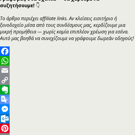
συζητήσουμε!
👇
Το άρθρο περιέχει affiliate links. Αν κλείσεις εισιτήριο ή
ξενοδοχείο μέσα από τους συνδέσμους μας, κερδίζουμε μια
μικρή προμήθεια — χωρίς καμία επιπλέον χρέωση για εσένα.
Αυτό μας βοηθά να συνεχίζουμε να γράφουμε δωρεάν οδηγούς!
Facebook
WhatsApp
Email
Copy
Link
Evernote
Google
Translate
Messenger
Outlook.com