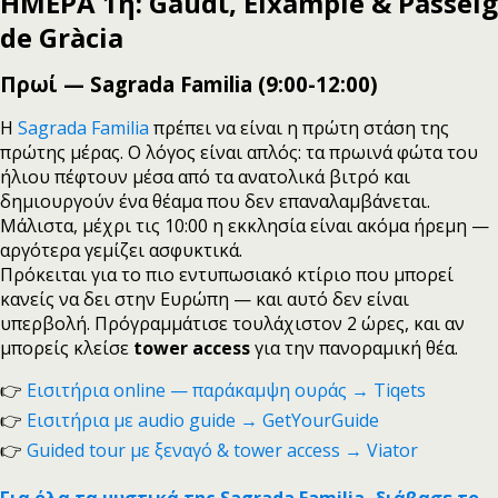
ΗΜΕΡΑ 1η: Gaudί, Eixample & Passeig
de Gràcia
Πρωί — Sagrada Familia (9:00-12:00)
Η
Sagrada Familia
πρέπει να είναι η πρώτη στάση της
πρώτης μέρας. Ο λόγος είναι απλός: τα πρωινά φώτα του
ήλιου πέφτουν μέσα από τα ανατολικά βιτρό και
δημιουργούν ένα θέαμα που δεν επαναλαμβάνεται.
Μάλιστα, μέχρι τις 10:00 η εκκλησία είναι ακόμα ήρεμη —
αργότερα γεμίζει ασφυκτικά.
Πρόκειται για το πιο εντυπωσιακό κτίριο που μπορεί
κανείς να δει στην Ευρώπη — και αυτό δεν είναι
υπερβολή. Πρόγραμμάτισε τουλάχιστον 2 ώρες, και αν
μπορείς κλείσε
tower access
για την πανοραμική θέα.
👉
Εισιτήρια online — παράκαμψη ουράς → Tiqets
👉
Εισιτήρια με audio guide → GetYourGuide
👉
Guided tour με ξεναγό & tower access → Viator