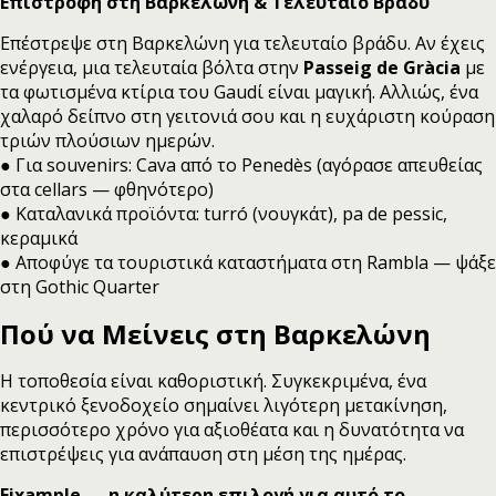
Επιστροφή στη Βαρκελώνη & Τελευταίο Βράδυ
Επέστρεψε στη Βαρκελώνη για τελευταίο βράδυ. Αν έχεις
ενέργεια, μια τελευταία βόλτα στην
Passeig de Gràcia
με
τα φωτισμένα κτίρια του Gaudί είναι μαγική. Αλλιώς, ένα
χαλαρό δείπνο στη γειτονιά σου και η ευχάριστη κούραση
τριών πλούσιων ημερών.
● Για souvenirs: Cava από το Penedès (αγόρασε απευθείας
στα cellars — φθηνότερο)
● Καταλανικά προϊόντα: turró (νουγκάτ), pa de pessic,
κεραμικά
● Αποφύγε τα τουριστικά καταστήματα στη Rambla — ψάξε
στη Gothic Quarter
Πού να Μείνεις στη Βαρκελώνη
Η τοποθεσία είναι καθοριστική. Συγκεκριμένα, ένα
κεντρικό ξενοδοχείο σημαίνει λιγότερη μετακίνηση,
περισσότερο χρόνο για αξιοθέατα και η δυνατότητα να
επιστρέψεις για ανάπαυση στη μέση της ημέρας.
Eixample — η καλύτερη επιλογή για αυτό το