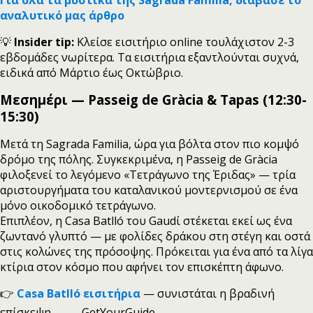
Για όλα τα μυστικά της Sagrada Familia, διάβασε το
αναλυτικό μας άρθρο
💡
Insider tip:
Κλείσε εισιτήριο online τουλάχιστον 2-3
εβδομάδες νωρίτερα. Τα εισιτήρια εξαντλούνται συχνά,
ειδικά από Μάρτιο έως Οκτώβριο.
Μεσημέρι — Passeig de Gràcia & Tapas (12:30-
15:30)
Μετά τη Sagrada Familia, ώρα για βόλτα στον πιο κομψό
δρόμο της πόλης. Συγκεκριμένα, η Passeig de Gràcia
φιλοξενεί το λεγόμενο «Τετράγωνο της Έριδας» — τρία
αριστουργήματα του καταλανικού μοντερνισμού σε ένα
μόνο οικοδομικό τετράγωνο.
Επιπλέον, η Casa Batlló του Gaudί στέκεται εκεί ως ένα
ζωντανό γλυπτό — με φολίδες δράκου στη στέγη και οστά
στις κολώνες της πρόσοψης. Πρόκειται για ένα από τα λίγα
κτίρια στον κόσμο που αφήνει τον επισκέπτη άφωνο.
👉
Casa Batlló εισιτήρια
— συνιστάται η βραδινή
επίσκεψη → — GetYourGuide