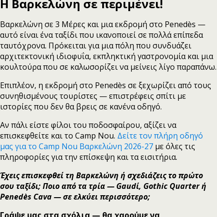
Η Βαρκελώνη σε περιμένει!
Βαρκελώνη σε 3 Μέρες και μια εκδρομή στο Penedès —
αυτό είναι ένα ταξίδι που ικανοποιεί σε πολλά επίπεδα
ταυτόχρονα. Πρόκειται για μια πόλη που συνδυάζει
αρχιτεκτονική ιδιοφυΐα, εκπληκτική γαστρονομία και μια
κουλτούρα που σε καλωσορίζει να μείνεις λίγο παραπάνω.
Επιπλέον, η εκδρομή στο Penedès σε ξεχωρίζει από τους
συνηθισμένους τουρίστες — επιστρέφεις σπίτι με
ιστορίες που δεν θα βρεις σε κανένα οδηγό.
Αν πάλι είστε φίλοι του ποδοσφαίρου, αξίζει να
επισκεφθείτε και το Camp Nou.
Δείτε τον πλήρη οδηγό
μας για το Camp Nou Βαρκελώνη 2026-27
με όλες τις
πληροφορίες για την επίσκεψη και τα εισιτήρια.
Έχεις επισκεφθεί τη Βαρκελώνη ή σχεδιάζεις το πρώτο
σου ταξίδι; Ποιο από τα τρία — Gaudί, Gothic Quarter ή
Penedès Cava — σε ελκύει περισσότερο;
Γράψε μας στα σχόλια — θα χαρούμε να