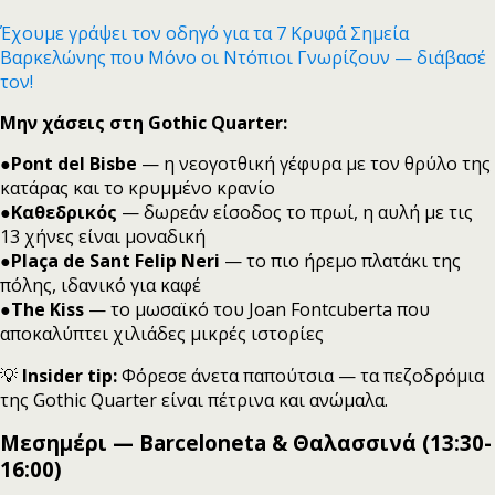
Έχουμε γράψει τον οδηγό για τα 7 Κρυφά Σημεία
Βαρκελώνης που Μόνο οι Ντόπιοι Γνωρίζουν — διάβασέ
τον!
Μην χάσεις στη Gothic Quarter:
●
Pont del Bisbe
— η νεογοτθική γέφυρα με τον θρύλο της
κατάρας και το κρυμμένο κρανίο
●
Καθεδρικός
— δωρεάν είσοδος το πρωί, η αυλή με τις
13 χήνες είναι μοναδική
●
Plaça de Sant Felip Neri
— το πιο ήρεμο πλατάκι της
πόλης, ιδανικό για καφέ
●
The Kiss
— το μωσαϊκό του Joan Fontcuberta που
αποκαλύπτει χιλιάδες μικρές ιστορίες
💡
Insider tip:
Φόρεσε άνετα παπούτσια — τα πεζοδρόμια
της Gothic Quarter είναι πέτρινα και ανώμαλα.
Μεσημέρι — Barceloneta & Θαλασσινά (13:30-
16:00)