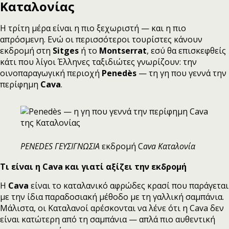
Καταλονίας
Η τρίτη μέρα είναι η πιο ξεχωριστή — και η πιο
απρόσμενη. Ενώ οι περισσότεροι τουρίστες κάνουν
εκδρομή στη
Sitges
ή το
Montserrat
, εσύ θα επισκεφθείς
κάτι που λίγοι Έλληνες ταξιδιώτες γνωρίζουν: την
οινοπαραγωγική περιοχή
Penedès
— τη γη που γεννά την
περίφημη
Cava
.
PENEDES ΓΕΥΣΙΓΝΩΣΙΑ
εκδρομή C
ava Καταλονία
Τι είναι η Cava και γιατί αξίζει την εκδρομή
Η
Cava
είναι το καταλανικό αφρώδες κρασί που παράγεται
με την ίδια παραδοσιακή μέθοδο με τη γαλλική σαμπάνια.
Μάλιστα, οι Καταλανοί αρέσκονται να λένε ότι η Cava δεν
είναι κατώτερη από τη σαμπάνια — απλά πιο αυθεντική