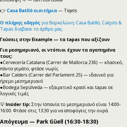
👉
Casa Batlló εισιτήρια
— Tiqets
Ο πλήρης οδηγός
για Βαρκελώνη: Casa Batlló, Calçots &
Tapas διαβασε το άρθρο μας.
Γεύσεις στην Eixample — τα tapas που αξίζουν
Για μεσημεριανό, οι ντόπιοι έχουν τα αγαπημένα
τους:
●Cervecería Catalana (Carrer de Mallorca 236) — κλασικό,
πάντα γεμάτο, φτάσε νωρίς
●Bar Calders (Carrer del Parlament 25) — ιδανικό για
ήρεμο μεσημεριανό
●Bodega Sepúlveda — εξαιρετικό κρασί και tapas σε
λογικές τιμές
💡
Insider tip:
Στην Ισπανία το μεσημεριανό είναι 14:00-
16:00. Φτάσε στις 13:30 για να αποφύγεις την ουρά.
Απόγευμα — Park Güell (16:30-18:30)