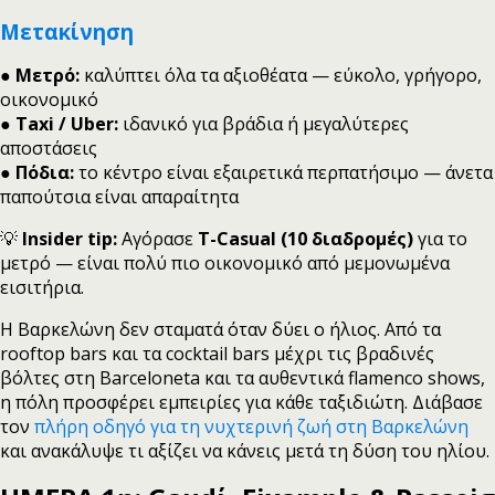
Μετακίνηση
●
Μετρό:
καλύπτει όλα τα αξιοθέατα — εύκολο, γρήγορο,
οικονομικό
●
Taxi / Uber:
ιδανικό για βράδια ή μεγαλύτερες
αποστάσεις
●
Πόδια:
το κέντρο είναι εξαιρετικά περπατήσιμο — άνετα
παπούτσια είναι απαραίτητα
💡
Insider tip:
Αγόρασε
T-Casual (10 διαδρομές)
για το
μετρό — είναι πολύ πιο οικονομικό από μεμονωμένα
εισιτήρια.
Η Βαρκελώνη δεν σταματά όταν δύει ο ήλιος. Από τα
rooftop bars και τα cocktail bars μέχρι τις βραδινές
βόλτες στη Barceloneta και τα αυθεντικά flamenco shows,
η πόλη προσφέρει εμπειρίες για κάθε ταξιδιώτη. Διάβασε
τον
πλήρη οδηγό για τη νυχτερινή ζωή στη Βαρκελώνη
και ανακάλυψε τι αξίζει να κάνεις μετά τη δύση του ηλίου.