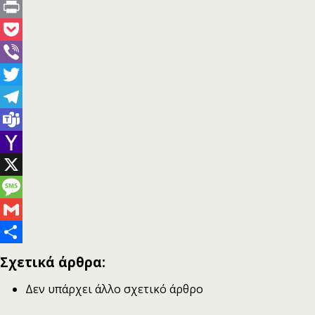
Pinterest
Print
Pocket
Viber
Twitter
Telegram
Teams
Yahoo
Mail
X
Message
Gmail
Μοιραστείτε
Σχετικά άρθρα:
Δεν υπάρχει άλλο σχετικό άρθρο