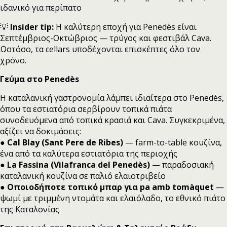
ιδανικό για περίπατο
💡
Insider tip:
Η καλύτερη εποχή για Penedès είναι
Σεπτέμβριος-Οκτώβριος — τρύγος και φεστιβάλ Cava.
Ωστόσο, τα cellars υποδέχονται επισκέπτες όλο τον
χρόνο.
Γεύμα στο Penedès
Η καταλανική γαστρονομία λάμπει ιδιαίτερα στο Penedès,
όπου τα εστιατόρια σερβίρουν τοπικά πιάτα
συνοδευόμενα από τοπικά κρασιά και Cava. Συγκεκριμένα,
αξίζει να δοκιμάσεις:
●
Cal Blay (Sant Pere de Ribes)
— farm-to-table κουζίνα,
ένα από τα καλύτερα εστιατόρια της περιοχής
●
La Fassina (Vilafranca del Penedès)
— παραδοσιακή
καταλανική κουζίνα σε παλιό ελαιοτριβείο
●
Οποιοδήποτε τοπικό μπαρ για pa amb tomàquet
—
ψωμί με τριμμένη ντομάτα και ελαιόλαδο, το εθνικό πιάτο
της Καταλονίας