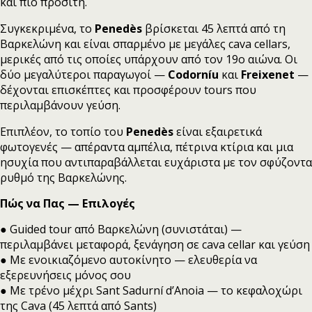
και πιο προσιτή.
Συγκεκριμένα, το
Penedès
βρίσκεται 45 λεπτά από τη
Βαρκελώνη και είναι σπαρμένο με μεγάλες cava cellars,
μερικές από τις οποίες υπάρχουν από τον 19ο αιώνα. Οι
δύο μεγαλύτεροι παραγωγοί —
Codorníu
και
Freixenet
—
δέχονται επισκέπτες και προσφέρουν tours που
περιλαμβάνουν γεύση.
Επιπλέον, το τοπίο του
Penedès
είναι εξαιρετικά
φωτογενές — απέραντα αμπέλια, πέτρινα κτίρια και μια
ησυχία που αντιπαραβάλλεται ευχάριστα με τον σφύζοντα
ρυθμό της Βαρκελώνης.
Πώς να Πας — Επιλογές
● Guided tour από Βαρκελώνη (συνιστάται) —
περιλαμβάνει μεταφορά, ξενάγηση σε cava cellar και γεύση
● Με ενοικιαζόμενο αυτοκίνητο — ελευθερία να
εξερευνήσεις μόνος σου
● Με τρένο μέχρι Sant Sadurní d’Anoia — το κεφαλοχώρι
της Cava (45 λεπτά από Sants)