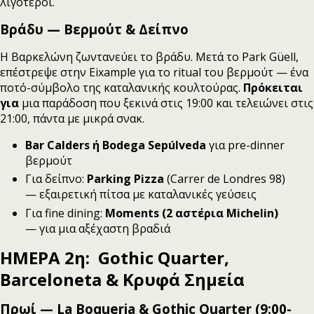
λιγότεροι.
Βράδυ — Βερμούτ & Δείπνο
Η Βαρκελώνη ζωντανεύει το βράδυ. Μετά το Park Güell,
επέστρεψε στην Eixample για το ritual του βερμούτ — ένα
ποτό-σύμβολο της καταλανικής κουλτούρας.
Πρόκειται
για
μια παράδοση που ξεκινά στις 19:00 και τελειώνει στις
21:00, πάντα με μικρά σνακ.
Bar Calders ή Bodega Sepúlveda
για pre-dinner
βερμούτ
Για δείπνο:
Parking Pizza
(Carrer de Londres 98)
— εξαιρετική πίτσα με καταλανικές γεύσεις
Για fine dining:
Moments (2 αστέρια Michelin)
— για μια αξέχαστη βραδιά
ΗΜΕΡΑ 2η: Gothic Quarter,
Barceloneta & Κρυφά Σημεία
Πρωί — La Boqueria & Gothic Quarter (9:00-