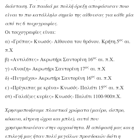
διάσταση. Τα παιδιά με πολλή όρεξη αποφάσισαν ποιο
είναι το πιο κατάλληλο σημείο της αίθουσας για κάθε μία
από τις 6 τοιχογραφίες.
Οι τοιχογραφίες είναι:
ος
α) «Γρύπας» Κνωσός- Αίθουσα του θρόνου. Κρήτη.5
αι.
π.Χ
ος
β) «Αντιλόπες» Ακρωτήρι Σαντορίνη 16
αι. π.Χ.
ος
γ) «Άνοιξη» Ακρωτήρι Σαντορίνη 17
αι. π.Χ
ος
δ) «Πυγμάχοι» Ακρωτήρι Σαντορίνη 16
αι. π.Χ
ος
ε) «Πρίγκιπας με κρίνα» Κνωσός- Παλάτι 15
αι. π.Χ
στ) «Γαλάζιες κυρίες» Κνωσός- Παλάτι 1100-900π.Χ.
Χρησιμοποιήσαμε πλαστικά χρώματα (μαύρο, άσπρο,
κόκκινο, κίτρινη ώχρα και μπλε), αυτά που
χρησιμοποιούσαν στην αρχαιότητα. Η απόφασή μας και η
επιλογή μας ήταν πολύ μεγάλων προσδοκιών διότι η