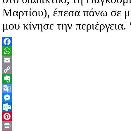
Μαρτίου), έπεσα πάνω σε 
μου κίνησε την περιέργεια.
Facebook
WhatsApp
Email
Copy
Link
Evernote
Google
Translate
Messenger
Outlook.com
Pinterest