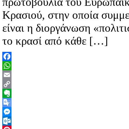
πρωτοβουλία του Ευρωπαϊκ
Κρασιού, στην οποία συμμετ
είναι η διοργάνωση «πολιτ
το κρασί από κάθε […]
Facebook
WhatsApp
Email
Copy
Link
Evernote
Google
Translate
Messenger