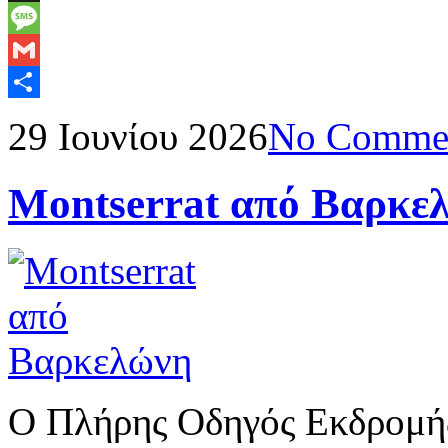
Mail
X
Message
Gmail
Μοιραστείτε
29 Ιουνίου 2026
No Comme
Montserrat από Βαρκε
Ο Πλήρης Οδηγός Εκδρομής