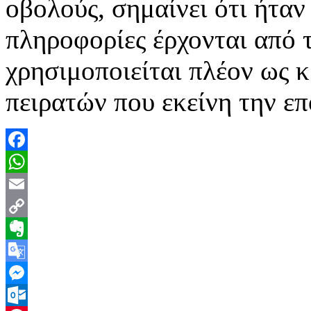
οβολούς, σημαίνει ότι ήταν
πληροφορίες έρχονται από 
χρησιμοποιείται πλέον ως 
πειρατών που εκείνη την ε
Facebook
WhatsApp
Email
Copy
Link
Evernote
Google
Translate
Messenger