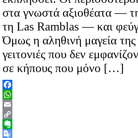
στα γνωστά αξιοθέατα — τη 
τη Las Ramblas — και φεύγο
Όμως η αληθινή μαγεία της
γειτονιές που δεν εμφανίζον
σε κήπους που μόνο […]
Facebook
WhatsApp
Email
Copy
Link
Evernote