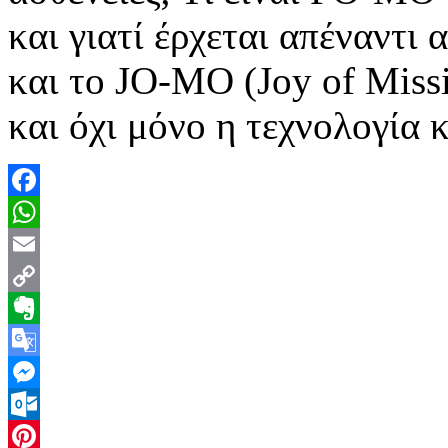
και γιατί έρχεται απέναντι
και το JO-MO (Joy of Missin
και όχι μόνο η τεχνολογία 
Facebook
WhatsApp
Email
Copy
Link
Evernote
Google
Translate
Messenger
Outlook.com