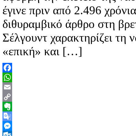
έγινε πριν από 2.496 χρόνια
διθυραμβικό άρθρο στη βρε
Σέλγουντ χαρακτηρίζει τη 
«επική» και […]
Facebook
WhatsApp
Email
Copy
Link
Evernote
Google
Translate
Messenger