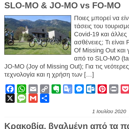
SLO-MO & JO-MO vs FO-MO
Ποιες μπορεί να είν
τάσεις του τουρισμ
Covid-19 και άλλες
ασθένειες; Τι είνα
Of Missing Out και 
από το SLO-MO (taki
JO-MO (Joy of Missing Out); Για τις νεότερες
τεχνολογία και η χρήση των […]
Facebook
WhatsApp
Email
Copy
Evernote
Google
Messenge
Outlook
Pinte
Pr
X
Message
Gmail
Link
Μοιραστείτε
Translate
1 Ιουλίου 2020
Κρακοβία, βγαλμένη από τα π