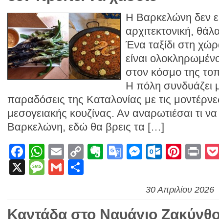
Η Βαρκελώνη δεν ε
αρχιτεκτονική, θάλ
Ένα ταξίδι στη χώρ
είναι ολοκληρωμένο
στον κόσμο της τοπ
Η πόλη συνδυάζει μ
παραδόσεις της Καταλονίας με τις μοντέρνε
μεσογειακής κουζίνας. Αν αναρωτιέσαι τι ν
Βαρκελώνη, εδώ θα βρεις τα […]
Facebook
WhatsApp
Email
Copy
Evernote
Google
Messenge
Outlook
Pinte
Pr
X
Message
Gmail
Link
Μοιραστείτε
Translate
30 Απριλίου 2026
Καντάδα στο Ναυάγιο Ζακύνθο