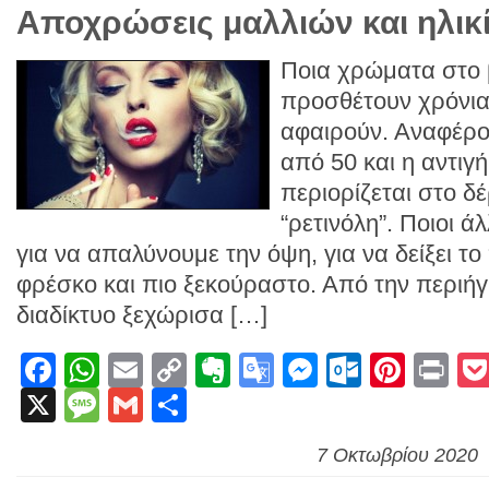
Αποχρώσεις μαλλιών και ηλικί
Ποια χρώματα στο 
προσθέτουν χρόνια
αφαιρούν. Αναφέρο
από 50 και η αντιγ
περιορίζεται στο δ
“ρετινόλη”. Ποιοι 
για να απαλύνουμε την όψη, για να δείξει 
φρέσκο και πιο ξεκούραστο. Από την περιή
διαδίκτυο ξεχώρισα […]
Facebook
WhatsApp
Email
Copy
Evernote
Google
Messenge
Outlook
Pinte
Pr
X
Message
Gmail
Link
Μοιραστείτε
Translate
7 Οκτωβρίου 2020