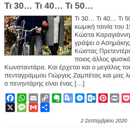
Τι 30… Τι 40… Τι 50…
Τι 30… Τι 40… Τι 5
κωμική ταινία του 
Κώστα Καραγιάννη. 
γράψει ο Ασημάκης
Κώστας Πρετεντέρ
ποιος άλλος φυσικ
Κωνσταντάρα. Και έρχεται και ο μεγάλος το
πενταγράμμου Γιώργος Ζαμπέτας και μας λέ
ο πενηντάρης είναι ένας […]
Facebook
WhatsApp
Email
Copy
Evernote
Google
Messenge
Outlook
Pinte
Pr
X
Message
Gmail
Link
Μοιραστείτε
Translate
2 Σεπτεμβρίου 2020