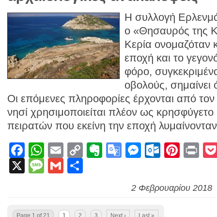
H συλλογή Ερλενμά
ο «Θησαυρός της Κ
Κερία ονομαζόταν 
εποχή και το γεγον
φόρο, συγκεκριμένα
οβολούς, σημαίνει ό
Οι επόμενες πληροφορίες έρχονται από τον
νησί χρησιμοποιείται πλέον ως κρησφύγετο 
πειρατών που εκείνη την εποχή λυμαίνονταν
Facebook
WhatsApp
Email
Copy
Evernote
Google
Messenge
Outlook
Pinte
Pr
X
Message
Gmail
Link
Μοιραστείτε
Translate
2 Φεβρουαρίου 2018
Page 1 of 21
1
2
3
Next ›
Last »