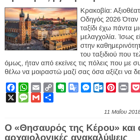
Κρακοβία: Αξιοθέατ
Οδηγός 2026 Όταν 
ταξίδι έχω πάντα μ
μελαγχολία. Ίσως ε
στην καθημερινότη
του ταξιδιού που τε
όμως, ήταν από εκείνες τις πόλεις που με 
θέλω να μοιραστώ μαζί σας όσα αξίζει να δε
Facebook
WhatsApp
Email
Copy
Evernote
Google
Messenge
Outlook
Pinte
Pr
X
Message
Gmail
Link
Μοιραστείτε
Translate
11 Μαΐου 201
Ο «Θησαυρός της Κέρου» και ο
αρχαιολογικές ανακαλύψεις