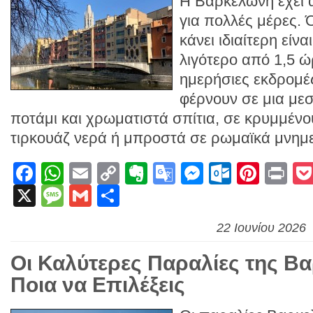
Η Βαρκελώνη έχει 
για πολλές μέρες.
κάνει ιδιαίτερη είνα
λιγότερο από 1,5 ώ
ημερήσιες εκδρομέ
φέρνουν σε μια με
ποτάμι και χρωματιστά σπίτια, σε κρυμμέν
τιρκουάζ νερά ή μπροστά σε ρωμαϊκά μνημε
Facebook
WhatsApp
Email
Copy
Evernote
Google
Messenge
Outlook
Pinte
Pr
X
Message
Gmail
Link
Μοιραστείτε
Translate
22 Ιουνίου 2026
Οι Καλύτερες Παραλίες της Β
Ποια να Επιλέξεις