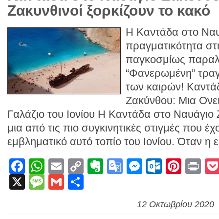
Ζακυνθινοί ξορκίζουν το κακό
Η Καντάδα στο Ναυ
πραγματικότητα στ
παγκοσμίως παραλί
“Φανερωμένη” τρα
των καιρών! Καντά
Ζακύνθου: Μια Ονε
Γαλάζιο του Ιονίου Η Καντάδα στο Ναυάγιο
μια από τις πιο συγκινητικές στιγμές που έ
εμβληματικό αυτό τοπίο του Ιονίου. Όταν η 
Facebook
WhatsApp
Email
Copy
Evernote
Google
Messenge
Outlook
Pinte
Pr
X
Message
Gmail
Link
Μοιραστείτε
Translate
12 Οκτωβρίου 2020