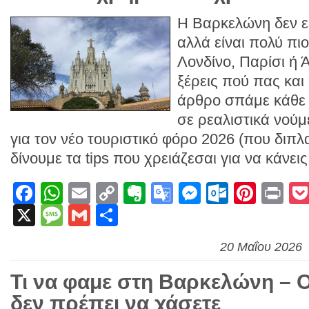
Η Βαρκελώνη δεν ε
αλλά είναι πολύ πι
Λονδίνο, Παρίσι ή 
ξέρεις πού πας και 
άρθρο σπάμε κάθε
σε ρεαλιστικά νού
για τον νέο τουριστικό φόρο 2026 (που διπλ
δίνουμε τα tips που χρειάζεσαι για να κάνεις
Facebook
WhatsApp
Email
Copy
Evernote
Google
Messenge
Outlook
Pinte
Pr
X
Message
Gmail
Link
Μοιραστείτε
Translate
20 Μαΐου 2026
Τι να φαμε στη Βαρκελώνη – Ο
δεν πρέπει να χάσετε