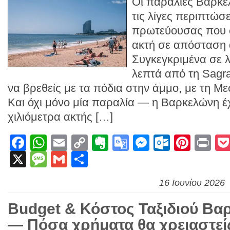
Οι παραλίες Βαρκελ
τις λίγες περιπτώσ
πρωτεύουσας που σ
ακτή σε απόσταση
Συγκεγκριμένα σε 
λεπτά από τη Sagra
να βρεθείς με τα πόδια στην άμμο, με τη Μ
Και όχι μόνο μία παραλία — η Βαρκελώνη έχ
χιλιόμετρα ακτής […]
Facebook
WhatsApp
Email
Copy
Evernote
Google
Messenge
Outlook
Pinte
Pr
X
Message
Gmail
Link
Μοιραστείτε
Translate
16 Ιουνίου 2026
Budget & Κόστος Ταξιδιού Βα
— Πόσα χρήματα θα χρειαστεί