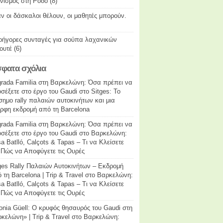
νισμός στη Ρόδο
(8)
ν οι δάσκαλοι θέλουν, οι μαθητές μπορούν.
ρήγορες συνταγές για σούπα λαχανικών
ουτέ
(6)
φατα σχόλια
rada Familia στη Βαρκελώνη: Όσα πρέπει να
σέξετε στο έργο του Gaudi
στο
Sitges: Το
σημο rally παλαιών αυτοκινήτων και μια
ρφη εκδρομή από τη Barcelona
rada Familia στη Βαρκελώνη: Όσα πρέπει να
σέξετε στο έργο του Gaudi
στο
Βαρκελώνη:
a Batlló, Calçots & Tapas – Τι να Κλείσετε
 Πώς να Αποφύγετε τις Ουρές
ges Rally Παλαιών Αυτοκινήτων – Εκδρομή
 τη Barcelona | Trip & Travel
στο
Βαρκελώνη:
a Batlló, Calçots & Tapas – Τι να Κλείσετε
 Πώς να Αποφύγετε τις Ουρές
onia Güell: Ο κρυφός θησαυρός του Gaudi στη
κελώνη» | Trip & Travel
στο
Βαρκελώνη: