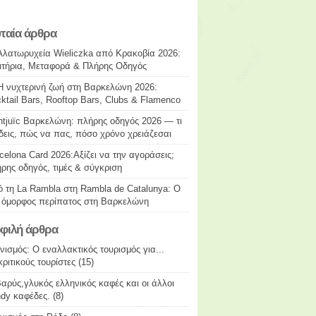
υταία άρθρα
Αλατωρυχεία Wieliczka από Κρακοβία 2026:
ιτήρια, Μεταφορά & Πλήρης Οδηγός
Η νυχτερινή ζωή στη Βαρκελώνη 2026:
ktail Bars, Rooftop Bars, Clubs & Flamenco
tjuïc Βαρκελώνη: πλήρης οδηγός 2026 — τι
δεις, πώς να πας, πόσο χρόνο χρειάζεσαι
celona Card 2026:Αξίζει να την αγοράσεις;
ρης οδηγός, τιμές & σύγκριση
 τη La Rambla στη Rambla de Catalunya: Ο
 όμορφος περίπατος στη Βαρκελώνη
φιλή άρθρα
νισμός: Ο εναλλακτικός τουρισμός για...
κριτικούς τουρίστες
(15)
αρύς,γλυκός ελληνικός καφές και οι άλλοι
ndy καφέδες.
(8)