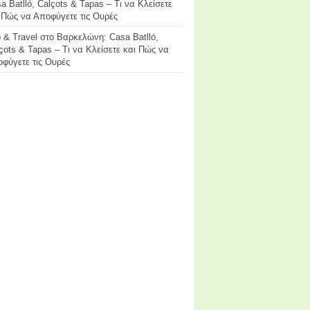
a Batlló, Calçots & Tapas – Τι να Κλείσετε
 Πώς να Αποφύγετε τις Ουρές
p & Travel
στο
Βαρκελώνη: Casa Batlló,
çots & Tapas – Τι να Κλείσετε και Πώς να
φύγετε τις Ουρές