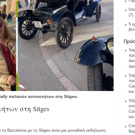
Γυμ
Ότα
(7)
5 γ
βελ
Πρόσ
Sag
προ
διά
όμο
Sag
προ
Cas
και
ally παλαιών αυτοκινήτων στη Sitges.
Sit
από
ήτων στη Sitges
Cas
και
Col
 τη Barcelona με τη Sitges είναι μια μοναδική εκδήλωση
Βαρ