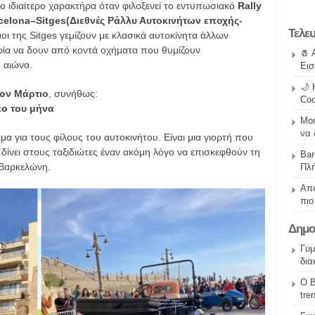
 ιδιαίτερο χαρακτήρα όταν φιλοξενεί το εντυπωσιακό
Rally
celona–Sitges(Διεθνές Ράλλυ Αυτοκινήτων εποχής-
Τελε
μοι της Sitges γεμίζουν με κλασικά αυτοκίνητα άλλων
ιρία να δουν από κοντά οχήματα που θυμίζουν
🧂 
 αιώνα.
Εισ
🌙 
τον Μάρτιο
, συνήθως:
Coc
κο του μήνα
Mon
να 
α για τους φίλους του αυτοκινήτου. Είναι μια γιορτή που
 δίνει στους ταξιδιώτες έναν ακόμη λόγο να επισκεφθούν τη
Bar
η Βαρκελώνη.
Πλή
Από
πιο
Δημο
Γυμ
δια
O Β
tre