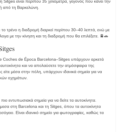
Sitges είναι περίπου 35 χιλιόμετρα, γεγονός που κάνει την
μή από τη Βαρκελώνη.
Με το τρένο η διαδρομή διαρκεί περίπου 30–40 λεπτά, ενώ με
λογα με την κίνηση και τη διαδρομή που θα επιλέξετε. 🚆🚗
Sitges
l de Coches de Época Barcelona–Sitges υπάρχουν αρκετά
ά αυτοκίνητα και να απολαύσετε την ατμόσφαιρα της
ς είτε μέσα στην πόλη, υπάρχουν ιδανικά σημεία για να
ικών οχημάτων.
 πιο εντυπωσιακά σημεία για να δείτε τα αυτοκίνητα.
μεσα στη Barcelona και τη Sitges, όπου τα αυτοκίνητα
όγειο. Είναι ιδανικό σημείο για φωτογραφίες, καθώς τα