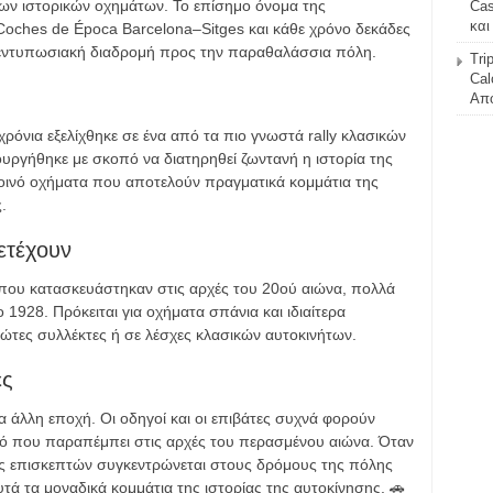
των ιστορικών οχημάτων. Το επίσημο όνομα της
Cas
και
e Coches de Época Barcelona–Sitges και κάθε χρόνο δεκάδες
 εντυπωσιακή διαδρομή προς την παραθαλάσσια πόλη.
Tri
Cal
Απο
χρόνια εξελίχθηκε σε ένα από τα πιο γνωστά rally κλασικών
ουργήθηκε με σκοπό να διατηρηθεί ζωντανή η ιστορία της
οινό οχήματα που αποτελούν πραγματικά κομμάτια της
.
ετέχουν
 που κατασκευάστηκαν στις αρχές του 20ού αιώνα, πολλά
1928. Πρόκειται για οχήματα σπάνια και ιδιαίτερα
ιώτες συλλέκτες ή σε λέσχες κλασικών αυτοκινήτων.
ες
μια άλλη εποχή. Οι οδηγοί και οι επιβάτες συχνά φορούν
ό που παραπέμπει στις αρχές του περασμένου αιώνα. Όταν
ος επισκεπτών συγκεντρώνεται στους δρόμους της πόλης
υτά τα μοναδικά κομμάτια της ιστορίας της αυτοκίνησης. 🚗