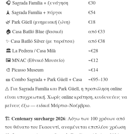
🎧 Sagrada Família + ξενάγηση
€30
🗼 Sagrada Família + πύργοι
€54
🌿 Park Güell (μνημειακή ζώνη)
€18
🏠 Casa Batlló Blue (βασικό)
από €33
✨ Casa Batlló Silver (με ταράτσα)
από €38
🏛️ La Pedrera / Casa Milà
~€28
🖼️ MNAC (Εθνικό Μουσείο)
~€12
🎨 Picasso Museum
~€14
🎫 Combo Sagrada + Park Güell + Casa
~€95–130
⚠️ Για Sagrada Família και Park Güell, η προπώληση online
είναι υποχρεωτική. Χωρίς online κράτηση, κινδυνεύεις να
μείνεις έξω — ειδικά Μάρτιο–Νοέμβριο.
Centenary surcharge 2026
🏗️
: Λόγω των 100 χρόνων από
τον θάνατο του Γκαουντί, αναμένεται επιπλέον χρέωση