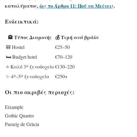
καταλύματος,
δες το Άρθρο 11: Πού να Μείνεις
.
Ενδεικτικά:
🏨 Τύπος Διαμονής
💰 Τιμή ανά βράδυ
🎒 Hostel
€25–50
🛏️ Budget hotel
€70–120
⭐ Καλό 3* ξενοδοχείο
€130–220
✨ 4*–5* ξενοδοχεία
€250+
Οι πιο ακριβές περιοχές:
Eixample
Gothic Quarter
Passeig de Gràcia