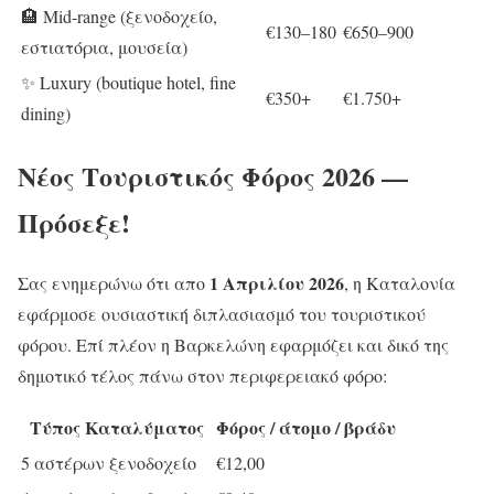
🏨 Mid-range (ξενοδοχείο,
€130–180
€650–900
εστιατόρια, μουσεία)
✨ Luxury (boutique hotel, fine
€350+
€1.750+
dining)
Νέος Τουριστικός Φόρος 2026 —
Πρόσεξε!
1 Απριλίου 2026
Σας ενημερώνω ότι απο
, η Καταλονία
εφάρμοσε ουσιαστική διπλασιασμό του τουριστικού
φόρου. Επί πλέον η Βαρκελώνη εφαρμόζει και δικό της
δημοτικό τέλος πάνω στον περιφερειακό φόρο:
Τύπος Καταλύματος
Φόρος / άτομο / βράδυ
5 αστέρων ξενοδοχείο
€12,00