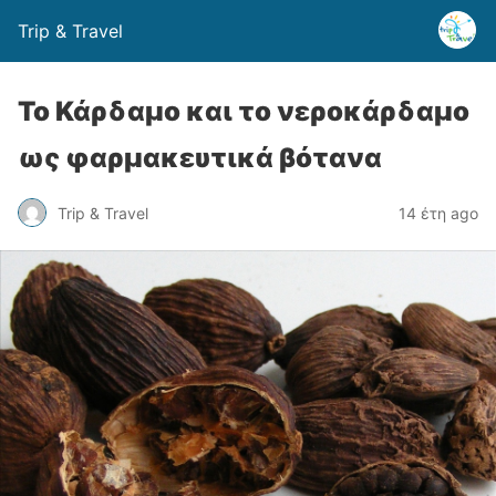
Trip & Travel
Το Κάρδαμο και το νεροκάρδαμο
ως φαρμακευτικά βότανα
Trip & Travel
14 έτη ago