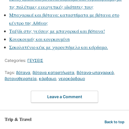
τις πολύτιμες ευεργετικές ιδιότητες τους
Μπαχαρικά και βότανα: καταστήματα με βότανα στο
κέντρο της Αθήνας
Ταξίδι στις γεύσεις με μπαχαρικά και βότανα!
Κουρκουμάς και κουρκουμίνη
Σοκολατένιο κέικ με χαρουπόμελο και κάρδαμο.
Categories:
ΓΕΥΣΕΙΣ
Tags:
βότανα
,
βότανα καταστήματα
,
Βότανα-μπαχαρικά
,
βοτανοθεραπεία
,
κάρδαμο
,
νεροκάρδαμο
Leave a Comment
Trip & Travel
Back to top