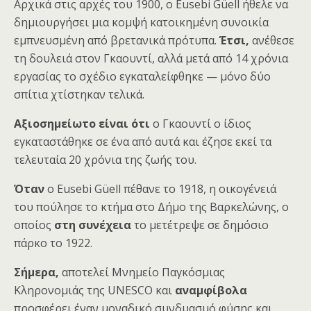
Αρχικά στις αρχές του 1900, ο Eusebi Güell ήθελε να
δημιουργήσει μια κομψή κατοικημένη συνοικία
εμπνευσμένη από βρετανικά πρότυπα.
Έτσι,
ανέθεσε
τη δουλειά στον Γκαουντί, αλλά μετά από 14 χρόνια
εργασίας το σχέδιο εγκαταλείφθηκε — μόνο δύο
σπίτια χτίστηκαν τελικά.
Αξιοσημείωτο είναι ότι
ο Γκαουντί ο ίδιος
εγκαταστάθηκε σε ένα από αυτά και έζησε εκεί τα
τελευταία 20 χρόνια της ζωής του.
Όταν
ο Eusebi Güell πέθανε το 1918, η οικογένειά
του πούλησε το κτήμα στο Δήμο της Βαρκελώνης, ο
οποίος
στη συνέχεια
το μετέτρεψε σε δημόσιο
πάρκο το 1922.
Σήμερα,
αποτελεί Μνημείο Παγκόσμιας
Κληρονομιάς της UNESCO και
αναμφίβολα
προσφέρει έναν μοναδικό συνδυασμό φύσης και