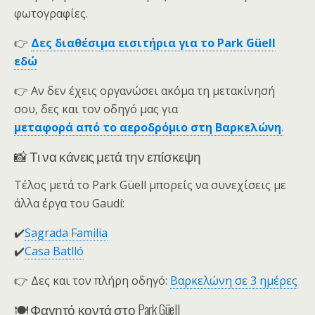
φωτογραφίες.
👉
Δες διαθέσιμα εισιτήρια για το Park Güell
εδώ
👉 Αν δεν έχεις οργανώσει ακόμα τη μετακίνησή
σου, δες και τον οδηγό μας για
μεταφορά από το αεροδρόμιο στη Βαρκελώνη
.
📸 Τι να κάνεις μετά την επίσκεψη
Τέλος μετά το Park Güell μπορείς να συνεχίσεις με
άλλα έργα του Gaudí:
✔️
Sagrada Familia
✔️
Casa Batlló
👉 Δες και τον πλήρη οδηγό:
Βαρκελώνη σε 3 ημέρες
🍽️ Φαγητό κοντά στο Park Güell