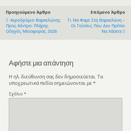
k
p
k
a
er
o
m
M
e
τε
Προηγούμενο Άρθρο
Επόμενο Άρθρο
n
m
ai
ίτ
Αεροδρόμιο Βαρκελώνης
Τι Να Φαμε Στη Βαρκελώνη –
sl
l
ε
Προς Κέντρο: Πλήρης
Οι Γεύσεις Που Δεν Πρέπει
at
Οδηγός Μεταφοράς 2026
Να Χάσετε
e
Αφήστε μια απάντηση
Η ηλ. διεύθυνση σας δεν δημοσιεύεται.
Τα
υποχρεωτικά πεδία σημειώνονται με
*
Σχόλιο
*