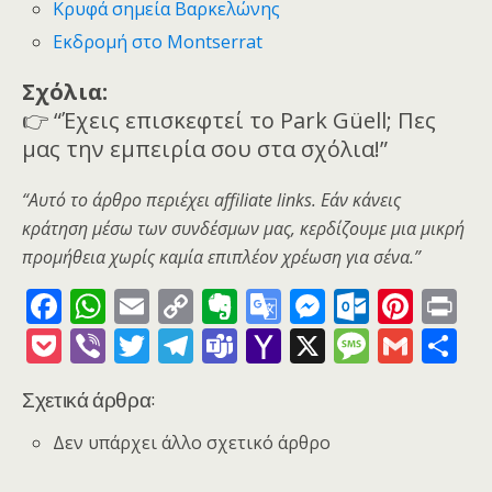
Κρυφά σημεία Βαρκελώνης
Εκδρομή στο Montserrat
Σχόλια:
👉 “Έχεις επισκεφτεί το Park Güell; Πες
μας την εμπειρία σου στα σχόλια!”
“Αυτό το άρθρο περιέχει affiliate links. Εάν κάνεις
κράτηση μέσω των συνδέσμων μας, κερδίζουμε μια μικρή
προμήθεια χωρίς καμία επιπλέον χρέωση για σένα.”
F
W
E
C
E
G
M
O
Pi
Pr
ac
h
m
o
v
o
e
ut
nt
in
P
Vi
T
T
T
Y
X
M
G
Μ
e
at
ai
p
er
o
ss
lo
er
t
o
b
w
el
e
a
e
m
οι
Σχετικά άρθρα:
b
s
l
y
n
gl
e
o
e
ck
er
itt
e
a
h
ss
ai
ρ
o
A
Li
ot
e
n
k.
st
et
er
gr
m
o
a
l
α
Δεν υπάρχει άλλο σχετικό άρθρο
o
p
n
e
Tr
g
c
a
s
o
g
σ