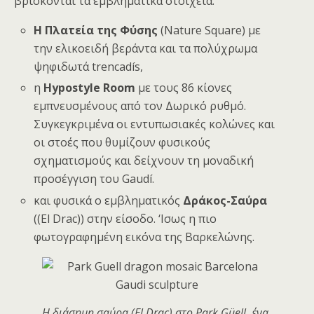
βρίσκονται τα εμβληματικά στοιχεία.
Η Πλατεία της Φύσης
(Nature Square) με
την ελικοειδή βεράντα και τα πολύχρωμα
ψηφιδωτά trencadís,
η
Hypostyle Room
με τους 86 κίονες
εμπνευσμένους από τον Δωρικό ρυθμό.
Συγκεγκριμένα οι εντυπωσιακές κολώνες και
οι στοές που θυμίζουν φυσικούς
σχηματισμούς και δείχνουν τη μοναδική
προσέγγιση του Gaudí.
και φυσικά ο εμβληματικός
Δράκος-Σαύρα
((El Drac)) στην είσοδο. ‘Ισως η πιο
φωτογραφημένη εικόνα της Βαρκελώνης.
Η διάσημη σαύρα (El Drac) στο Park Güell, ένα