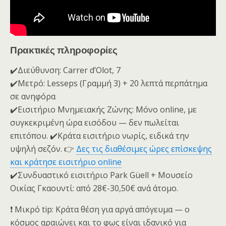
Πρακτικές πληροφορίες
✔️Διεύθυνση: Carrer d’Olot, 7
✔️Μετρό: Lesseps (Γραμμή 3) + 20 λεπτά περπάτημα
σε ανηφόρα
✔️Εισιτήριο Μνημειακής Ζώνης: Μόνο online, με
συγκεκριμένη ώρα εισόδου — δεν πωλείται
επιτόπου. ✔️Κράτα εισιτήριο νωρίς, ειδικά την
υψηλή σεζόν. 👉
Δες τις διαθέσιμες ώρες επίσκεψης
και κράτησε εισιτήριο online
✔️Συνδυαστικό εισιτήριο Park Güell + Μουσείο
Οικίας Γκαουντί: από 28€-30,50€ ανά άτομο.
❗ Μικρό tip: Κράτα θέση για αργά απόγευμα — ο
κόσμος αραιώνει και το φως είναι ιδανικό για