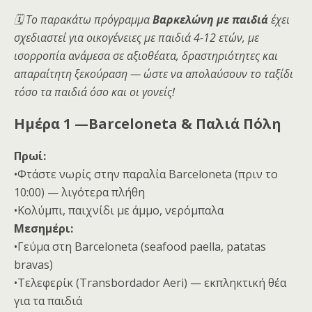
🗓️ Το παρακάτω πρόγραμμα
Βαρκελώνη με παιδιά
έχει
σχεδιαστεί για οικογένειες με παιδιά 4-12 ετών, με
ισορροπία ανάμεσα σε αξιοθέατα, δραστηριότητες και
απαραίτητη ξεκούραση — ώστε να απολαύσουν το ταξίδι
τόσο τα παιδιά όσο και οι γονείς!
Ημέρα 1 —Barceloneta & Παλιά Πόλη
Πρωί:
•Φτάστε νωρίς στην παραλία Barceloneta (πριν το
10:00) — λιγότερα πλήθη
•Κολύμπι, παιχνίδι με άμμο, νερόμπαλα
Μεσημέρι:
•Γεύμα στη Barceloneta (seafood paella, patatas
bravas)
•Τελεφερίκ (Transbordador Aeri) — εκπληκτική θέα
για τα παιδιά