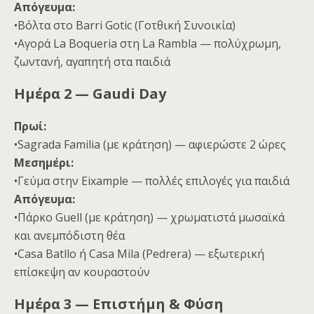
Απόγευμα:
•Βόλτα στο Barri Gotic (Γοτθική Συνοικία)
•Αγορά La Boqueria στη La Rambla — πολύχρωμη,
ζωντανή, αγαπητή στα παιδιά
Ημέρα 2 — Gaudi Day
Πρωί:
•Sagrada Familia (με κράτηση) — αφιερώστε 2 ώρες
Μεσημέρι:
•Γεύμα στην Eixample — πολλές επιλογές για παιδιά
Απόγευμα:
•Πάρκο Guell (με κράτηση) — χρωματιστά μωσαϊκά
και ανεμπόδιστη θέα
•Casa Batllo ή Casa Mila (Pedrera) — εξωτερική
επίσκεψη αν κουραστούν
Ημέρα 3 — Επιστήμη & Φύση