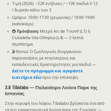
Τιμή (2026): ~22€ ενήλικες / ~13€ παιδιά 3-12
/ δωρεάν κάτω των 3
Ωράριο: 10:00-17:30 (χειμώνας) / 10:00-19:00
(καλοκαίρι)
🚇
Πρόσβαση:
Μετρό Arc de Triomf (L1) ή
Ciutadella-Vila Olímpica (L4) — 2 λεπτά
περπάτημα
🎬 Bonus: Ο ζωολογικός διοργανώνει
παρουσιάσεις με κτηνίατρους και
εκπαιδευτικές δραστηριότητες για παιδιά —
Δείτε το πρόγραμμα και αγοράστε
εισιτήρια εδώ
πριν την επίσκεψη.
3.6 Tibidabo — Παλαιότερο Λούνα Παρκ της
Ισπανίας
Στην κορυφή του λόφου Tibidabo βρίσκεται ένα από
τα πιο χαρακτηριστικά λούνα παρκ της Ευρώπης —