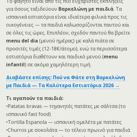
Το φαγητό είναι από τις πιο ευχάριστες εκπλήξεις
για όσους ταξιδεύουν
Βαρκελώνη με παιδιά
. Τα
ισπανικά εστιατόρια είναι ιδιαίτερα φιλικά προς τις
οικογένειες — τα παιδιά καλωσορίζονται παντού και
σε όλες τις ώρες. Επιπλέον, σχεδόν παντού θα βρείτε
menu del dia
(μενού ημέρας) με καλά πιάτα σε
προσιτές τιμές (12-18€/άτομο), ενώ τα περισσότερα
εστιατόρια διαθέτουν και παιδικό μενού (
menu
infantil
) σε ακόμα χαμηλότερη τιμή.
Διαβάστε επίσης: Πού να Φάτε στη Βαρκελώνη
με Παιδιά — Τα Καλύτερα Εστιατόρια 2026 →
Τι αγαπούν τα παιδιά:
•Patatas bravas — τηγανητές πατάτες με σάλτσα (το
ισπανικό fast food)
•Tortilla Espanola — ισπανική ομελέτα με πατάτες
•Churros με σοκολάτα — το τέλειο πρωινό για παιδιά