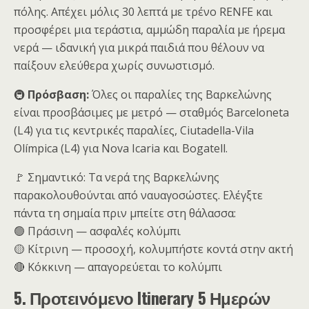
πόλης. Απέχει μόλις 30 λεπτά με τρένο RENFE και
προσφέρει μια τεράστια, αμμώδη παραλία με ήρεμα
νερά — ιδανική για μικρά παιδιά που θέλουν να
παίξουν ελεύθερα χωρίς συνωστισμό.
🚇
Πρόσβαση:
Όλες οι παραλίες της Βαρκελώνης
είναι προσβάσιμες με μετρό — σταθμός Barceloneta
(L4) για τις κεντρικές παραλίες, Ciutadella-Vila
Olímpica (L4) για Nova Icaria και Bogatell.
🚩 Σημαντικό: Τα νερά της Βαρκελώνης
παρακολουθούνται από ναυαγοσώστες. Ελέγξτε
πάντα τη σημαία πριν μπείτε στη θάλασσα:
🟢 Πράσινη — ασφαλές κολύμπι
🟡 Κίτρινη — προσοχή, κολυμπήστε κοντά στην ακτή
🔴 Κόκκινη — απαγορεύεται το κολύμπι
5. Προτεινόμενο Itinerary 5 Ημερών