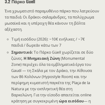
3.2 Πάρκο Guell
Ένα χρωματιστό παραμυθένιο πάρκο που λατρεύουν
τα παιδιά. Οι δράκοι-σαλαμάνδρες, τα πολύχρωμα
μωσαϊκά και η υπέροχη θέα κάνουν τη βόλτα
αξέχαστη.
Τιμή εισόδου (2026): ~10€ ενήλικες / ~7€
παιδιά / δωρεάν κάτω των 7
Σημαντικό:
Το Πάρκο Güell χωρίζεται σε δύο
ζώνες.
Η Μνημειακή Ζώνη
(Monumental
Zone) περιέχει όλα τα εμβληματικά έργα του
Gaudí — τη Σκάλα με τον Δράκο, την Αίθουσα
των 86 Κολόνων (Hypostyle Room) και την
περίφημη κυματιστή παγκέτα της Plaça de la
Natura με την εκπληκτική θέα στη
Βαρκελώνη. Για την είσοδο απαιτείται online
κράτηση με συγκεκριμένη
ώρα εισόδου
— η