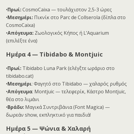
•
Πρωί:
CosmoCaixa — τουλάχιστον 2,5-3 ώρες
•
Μεσημέρι:
Πικνίκ στο Parc de Collserola (δίπλα στο
CosmoCaixa)
•
Απόγευμα:
Ζωολογικός Κήπος ή L’Aquarium
(επιλέξτε ένα)
Ημέρα 4 — Tibidabo & Montjuic
•
Πρωί:
Tibidabo Luna Park (ελέγξτε ωράριο στο
tibidabo.cat)
•
Μεσημέρι
: Φαγητό στο Tibidabo — χαλαρός ρυθμός
•
Απόγευμα
: Montjuic — τελεφερίκ, Κάστρο Montjuic,
θέα στο λιμάνι
•
Βράδυ:
Μαγικά Συντριβάνια (Font Magica) —
δωρεάν show, εκπληκτικό για παιδιά!
Ημέρα 5 — Ψώνια & Χαλαρή