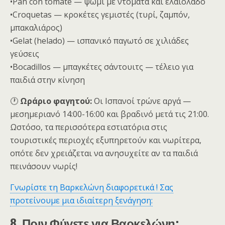
•Pan con tomate — ψωμί με ντομάτα και ελαιόλαδο
•Croquetas — κροκέτες γεμιστές (τυρί, ζαμπόν,
μπακαλιάρος)
•Gelat (helado) — ισπανικό παγωτό σε χιλιάδες
γεύσεις
•Bocadillos — μπαγκέτες σάντουιτς — τέλειο για
παιδιά στην κίνηση
🕐
Ωράριο φαγητού:
Οι Ισπανοί τρώνε αργά —
μεσημεριανό 14:00-16:00 και βραδινό μετά τις 21:00.
Ωστόσο, τα περισσότερα εστιατόρια στις
τουριστικές περιοχές εξυπηρετούν και νωρίτερα,
οπότε δεν χρειάζεται να ανησυχείτε αν τα παιδιά
πεινάσουν νωρίς!
Γνωρίστε τη Βαρκελώνη διαφορετικά ! Σας
προτείνουμε μια ιδιαίτερη ξενάγηση:
8. Πριν Φύγετε για Βαρκελώνη: