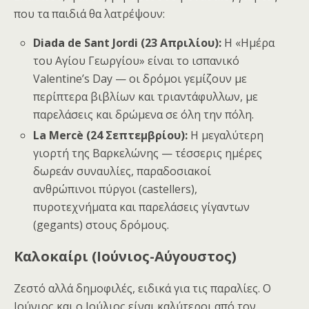
που τα παιδιά θα λατρέψουν:
Diada de Sant Jordi (23 Απριλίου):
Η «Ημέρα
του Αγίου Γεωργίου» είναι το ισπανικό
Valentine’s Day — οι δρόμοι γεμίζουν με
περίπτερα βιβλίων και τριαντάφυλλων, με
παρελάσεις και δρώμενα σε όλη την πόλη.
La Mercè (24 Σεπτεμβρίου):
Η μεγαλύτερη
γιορτή της Βαρκελώνης — τέσσερις ημέρες
δωρεάν συναυλίες, παραδοσιακοί
ανθρώπινοι πύργοι (castellers),
πυροτεχνήματα και παρελάσεις γίγαντων
(gegants) στους δρόμους.
Καλοκαίρι (Ιούνιος-Αύγουστος)
Ζεστό αλλά δημοφιλές, ειδικά για τις παραλίες. Ο
Ιούνιος και ο Ιούλιος είναι καλύτεροι από τον