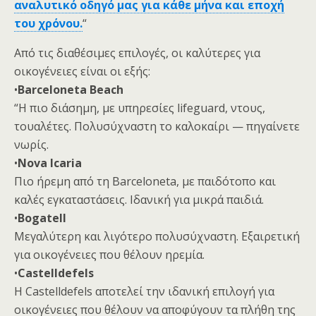
αναλυτικό οδηγό μας για κάθε μήνα και εποχή
του χρόνου.
“
Από τις διαθέσιμες επιλογές, οι καλύτερες για
οικογένειες είναι οι εξής:
•
Barceloneta Beach
“Η πιο διάσημη, με υπηρεσίες lifeguard, ντους,
τουαλέτες. Πολυσύχναστη το καλοκαίρι — πηγαίνετε
νωρίς.
•
Nova Icaria
Πιο ήρεμη από τη Barceloneta, με παιδότοπο και
καλές εγκαταστάσεις. Ιδανική για μικρά παιδιά.
•
Bogatell
Μεγαλύτερη και λιγότερο πολυσύχναστη. Εξαιρετική
για οικογένειες που θέλουν ηρεμία.
•
Castelldefels
Η Castelldefels αποτελεί την ιδανική επιλογή για
οικογένειες που θέλουν να αποφύγουν τα πλήθη της