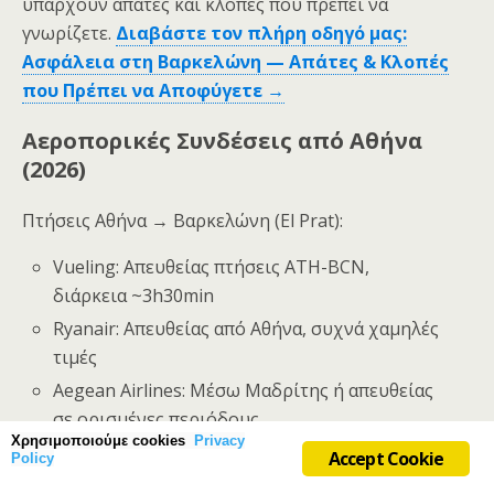
υπάρχουν απάτες και κλοπές που πρέπει να
γνωρίζετε.
Διαβάστε τον πλήρη οδηγό μας:
Ασφάλεια στη Βαρκελώνη — Απάτες & Κλοπές
που Πρέπει να Αποφύγετε →
Αεροπορικές Συνδέσεις από Αθήνα
(2026)
Πτήσεις Αθήνα → Βαρκελώνη (El Prat):
Vueling: Απευθείας πτήσεις ATH-BCN,
διάρκεια ~3h30min
Ryanair: Απευθείας από Αθήνα, συχνά χαμηλές
τιμές
Aegean Airlines: Μέσω Μαδρίτης ή απευθείας
σε ορισμένες περιόδους
Xρησιμοποιούμε cookies
Privacy
Iberia / Lufthansa / Air France: Συνδέσεις
Accept Cookie
Policy
Ελληνικά
μέσω hub (Μαδρίτη, Φρανκφούρτη, Παρίσι)