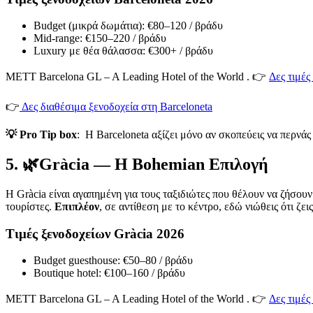
Budget (μικρά δωμάτια): €80–120 / βράδυ
Mid-range: €150–220 / βράδυ
Luxury με θέα θάλασσα: €300+ / βράδυ
METT Barcelona GL – A Leading Hotel of the World . 👉
Δες τιμές
👉
Δες διαθέσιμα ξενοδοχεία στη Barceloneta
💡 Pro Tip box
: Η Barceloneta αξίζει μόνο αν σκοπεύεις να περνά
5. 🌿Gràcia — Η Bohemian Επιλογή
Η Gràcia είναι αγαπημένη για τους ταξιδιώτες που θέλουν να ζήσου
τουρίστες.
Επιπλέον
, σε αντίθεση με το κέντρο, εδώ νιώθεις ότι ζ
Τιμές ξενοδοχείων Gràcia 2026
Budget guesthouse: €50–80 / βράδυ
Boutique hotel: €100–160 / βράδυ
METT Barcelona GL – A Leading Hotel of the World . 👉
Δες τιμές