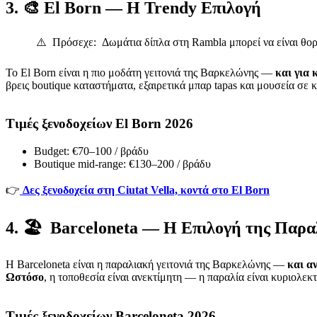
3. 🎨 El Born — Η Trendy Επιλογή
⚠️ Πρόσεχε: Δωμάτια δίπλα στη Rambla μπορεί να είναι θορυ
Το El Born είναι η πιο μοδάτη γειτονιά της Βαρκελώνης —
και για 
βρεις boutique καταστήματα, εξαιρετικά μπαρ tapas και μουσεία σε 
Τιμές ξενοδοχείων El Born 2026
Budget: €70–100 / βράδυ
Boutique mid-range: €130–200 / βράδυ
👉
Δες ξενοδοχεία στη Ciutat Vella, κοντά στο El Born
4. 🏖️ Barceloneta — Η Επιλογή της Παρα
Η Barceloneta είναι η παραλιακή γειτονιά της Βαρκελώνης —
και α
Ωστόσο
, η τοποθεσία είναι ανεκτίμητη — η παραλία είναι κυριολεκ
Τιμές ξενοδοχείων Barceloneta 2026