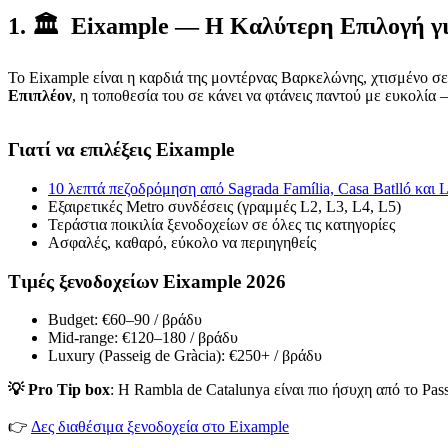
1. 🏛️ Eixample — Η Καλύτερη Επιλογή 
Το Eixample είναι η καρδιά της μοντέρνας Βαρκελώνης, χτισμένο 
Επιπλέον
, η τοποθεσία του σε κάνει να φτάνεις παντού με ευκολία —
Γιατί να επιλέξεις Eixample
10 λεπτά πεζοδρόμηση από Sagrada Família, Casa Batlló και L
Εξαιρετικές Metro συνδέσεις (γραμμές L2, L3, L4, L5)
Τεράστια ποικιλία ξενοδοχείων σε όλες τις κατηγορίες
Ασφαλές, καθαρό, εύκολο να περιηγηθείς
Τιμές ξενοδοχείων Eixample 2026
Budget: €60–90 / βράδυ
Mid-range: €120–180 / βράδυ
Luxury (Passeig de Gràcia): €250+ / βράδυ
💡 Pro Tip box
: Η Rambla de Catalunya είναι πιο ήσυχη από το Pas
👉
Δες διαθέσιμα ξενοδοχεία στο Eixample