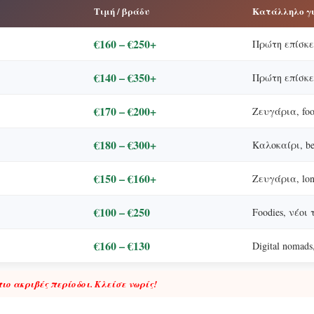
Τιμή / βράδυ
Κατάλληλο γ
€160 – €250+
Πρώτη επίσκεψ
€140 – €350+
Πρώτη επίσκε
€170 – €200+
Ζευγάρια, foo
€180 – €300+
Καλοκαίρι, be
€150 – €160+
Ζευγάρια, long
€100 – €250
Foodies, νέοι
€160 – €130
Digital nomad
ιο ακριβές περίοδοι. Κλείσε νωρίς!