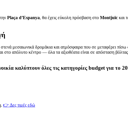
στην
Plaça d’Espanya
, θα έχεις εύκολη πρόσβαση στο
Montjuïc
και τ
γή
με στενά μεσαιωνικά δρομάκια και ατμόσφαιρα που σε μεταφέρει πίσω
ται στο απόλυτο κέντρο — όλα τα αξιοθέατα είναι σε απόσταση βόλτας
νοικία καλύπτουν όλες τις κατηγορίες budget για το 20
η.
👉 Δες τιμές εδώ