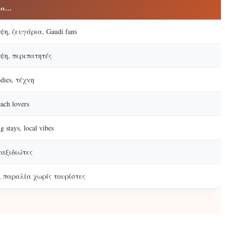
ια…
η, ζευγάρια, Gaudí fans
ψη, περιπατητές
dies, τέχνη
ach lovers
 stays, local vibes
 ταξιδιώτες
s, παραλία χωρίς τουρίστες