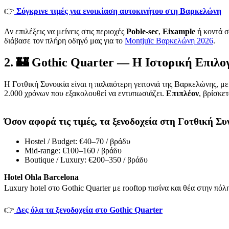
👉
Σύγκρινε τιμές για ενοικίαση αυτοκινήτου στη Βαρκελώνη
Αν επιλέξεις να μείνεις στις περιοχές
Poble-sec
,
Eixample
ή κοντά 
διάβασε τον πλήρη οδηγό μας για το
Montjuïc Βαρκελώνη 2026
.
2.
🏰
Gothic Quarter — Η Ιστορική Επιλο
Η Γοτθική Συνοικία είναι η παλαιότερη γειτονιά της Βαρκελώνης, 
2.000 χρόνων που εξακολουθεί να εντυπωσιάζει.
Επιπλέον
, βρίσκε
Όσον αφορά τις τιμές
, τα ξενοδοχεία στη Γοτθική Συ
Hostel / Budget: €40–70 / βράδυ
Mid-range: €100–160 / βράδυ
Boutique / Luxury: €200–350 / βράδυ
Hotel Ohla Barcelona
Luxury hotel στο Gothic Quarter με rooftop πισίνα και θέα στην πόλ
👉
Δες όλα τα ξενοδοχεία στο Gothic Quarter