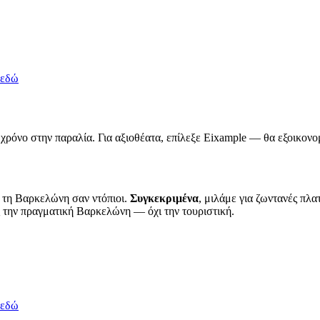
 εδώ
ς χρόνο στην παραλία. Για αξιοθέατα, επίλεξε Eixample — θα εξοικονο
ν τη Βαρκελώνη σαν ντόπιοι.
Συγκεκριμένα
, μιλάμε για ζωντανές πλα
εις την πραγματική Βαρκελώνη — όχι την τουριστική.
 εδώ