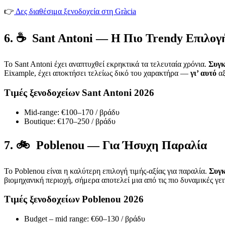
👉
Δες διαθέσιμα ξενοδοχεία στη Gràcia
6. ☕ Sant Antoni — Η Πιο Trendy Επιλογ
Το Sant Antoni έχει αναπτυχθεί εκρηκτικά τα τελευταία χρόνια.
Συγκ
Eixample, έχει αποκτήσει τελείως δικό του χαρακτήρα —
γι’ αυτό
αξ
Τιμές ξενοδοχείων Sant Antoni 2026
Mid-range: €100–170 / βράδυ
Boutique: €170–250 / βράδυ
7. 🚲 Poblenou — Για Ήσυχη Παραλία
Το Poblenou είναι η καλύτερη επιλογή τιμής-αξίας για παραλία.
Συγκ
βιομηχανική περιοχή, σήμερα αποτελεί μια από τις πιο δυναμικές γει
Τιμές ξενοδοχείων Poblenou 2026
Budget – mid range: €60–130 / βράδυ