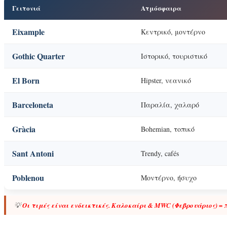
Γειτονιά
Ατμόσφαιρα
Eixample
Κεντρικό, μοντέρνο
Gothic Quarter
Ιστορικό, τουριστικό
El Born
Hipster, νεανικό
Barceloneta
Παραλία, χαλαρό
Gràcia
Bohemian, τοπικό
Sant Antoni
Trendy, cafés
Poblenou
Μοντέρνο, ήσυχο
💡
Οι τιμές είναι ενδεικτικές. Καλοκαίρι & MWC (Φεβρουάριος) = π