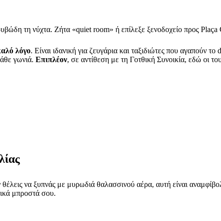
βώδη τη νύχτα. Ζήτα «quiet room» ή επίλεξε ξενοδοχείο προς Plaça 
καλό λόγο
. Είναι ιδανική για ζευγάρια και ταξιδιώτες που αγαπούν το 
κάθε γωνιά.
Επιπλέον
, σε αντίθεση με τη Γοτθική Συνοικία, εδώ οι το
λίας
ν
θέλεις να ξυπνάς με μυρωδιά θαλασσινού αέρα, αυτή είναι αναμφίβο
τικά μπροστά σου.