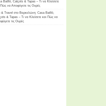
a Batlló, Calçots & Tapas – Τι να Κλείσετε
 Πώς να Αποφύγετε τις Ουρές
p & Travel
στο
Βαρκελώνη: Casa Batlló,
çots & Tapas – Τι να Κλείσετε και Πώς να
φύγετε τις Ουρές