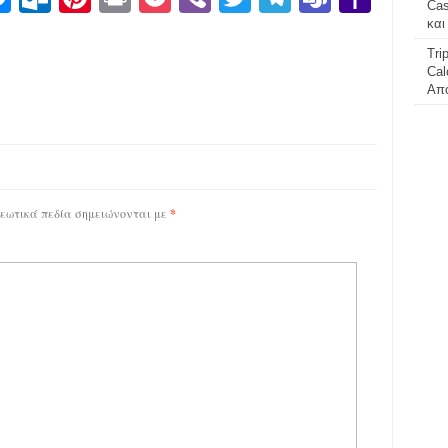
Cas
είτε
ranslate
Mail
και
Tri
Cal
Απο
εωτικά πεδία σημειώνονται με
*