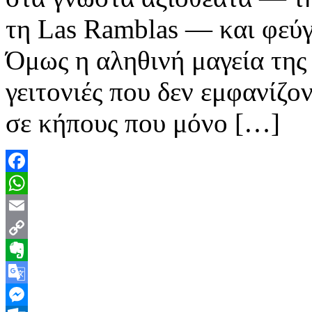
τη Las Ramblas — και φεύγο
Όμως η αληθινή μαγεία της
γειτονιές που δεν εμφανίζον
σε κήπους που μόνο […]
Facebook
WhatsApp
Email
Copy
Link
Evernote
Google