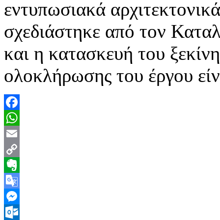
εντυπωσιακά αρχιτεκτονικά
σχεδιάστηκε από τον Καταλ
και η κατασκευή του ξεκίνη
ολοκλήρωσης του έργου εί
Facebook
WhatsApp
Email
Copy
Link
Evernote
Google
Translate
Messenger