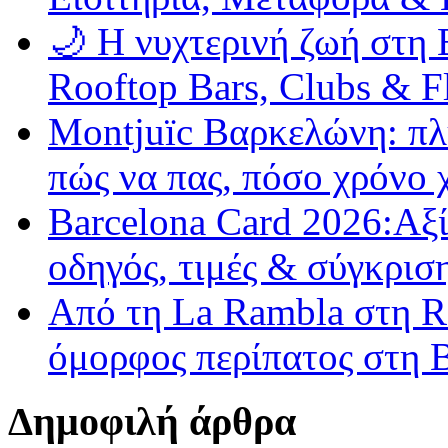
🌙 Η νυχτερινή ζωή στη 
Rooftop Bars, Clubs & 
Montjuïc Βαρκελώνη: πλή
πώς να πας, πόσο χρόνο 
Barcelona Card 2026:Αξί
οδηγός, τιμές & σύγκρισ
Από τη La Rambla στη R
όμορφος περίπατος στη
Δημοφιλή άρθρα