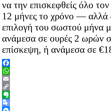
να την επισκεφθείς όλο το
12 μήνες το χρόνο — αλλά δ
επιλογή του σωστού μήνα μ
ανάμεσα σε ουρές 2 ωρών σ
επίσκεψη, ή ανάμεσα σε €
Facebook
WhatsApp
Email
Copy
Link
Evernote
Google