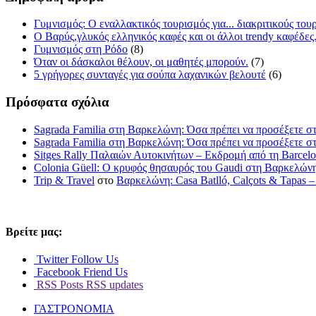
Γυμνισμός: Ο εναλλακτικός τουρισμός για... διακριτικούς του
O Βαρύς,γλυκός ελληνικός καφές και οι άλλοι trendy καφέδες
Γυμνισμός στη Ρόδο
(8)
Όταν οι δάσκαλοι θέλουν, οι μαθητές μπορούν.
(7)
5 γρήγορες συνταγές για σούπα λαχανικών βελουτέ
(6)
Πρόσφατα σχόλια
Sagrada Familia στη Βαρκελώνη: Όσα πρέπει να προσέξετε στ
Sagrada Familia στη Βαρκελώνη: Όσα πρέπει να προσέξετε στ
Sitges Rally Παλαιών Αυτοκινήτων – Εκδρομή από τη Barcelon
Colonia Güell: Ο κρυφός θησαυρός του Gaudi στη Βαρκελώνη»
Trip & Travel
στο
Βαρκελώνη: Casa Batlló, Calçots & Tapas –
Βρείτε μας:
Twitter
Follow Us
Facebook
Friend Us
RSS Posts
RSS updates
ΓΑΣΤΡΟΝΟΜΙΑ