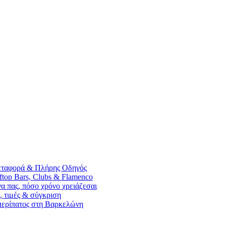
Μεταφορά & Πλήρης Οδηγός
ftop Bars, Clubs & Flamenco
α πας, πόσο χρόνο χρειάζεσαι
, τιμές & σύγκριση
 περίπατος στη Βαρκελώνη