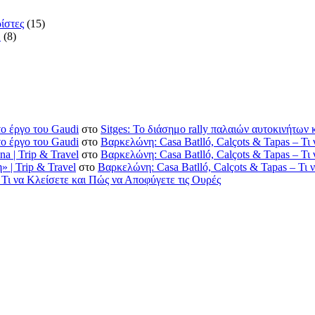
ρίστες
(15)
.
(8)
ο έργο του Gaudi
στο
Sitges: Το διάσημο rally παλαιών αυτοκινήτων
ο έργο του Gaudi
στο
Βαρκελώνη: Casa Batlló, Calçots & Tapas – Τι
a | Trip & Travel
στο
Βαρκελώνη: Casa Batlló, Calçots & Tapas – Τι
 | Trip & Travel
στο
Βαρκελώνη: Casa Batlló, Calçots & Tapas – Τι 
 Τι να Κλείσετε και Πώς να Αποφύγετε τις Ουρές