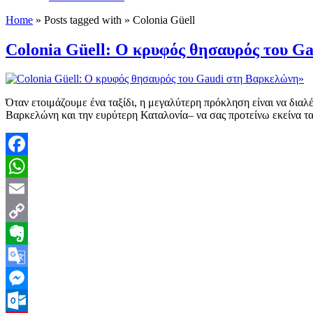
Home
» Posts tagged with » Colonia Güell
Colonia Güell: Ο κρυφός θησαυρός του G
Όταν ετοιμάζουμε ένα ταξίδι, η μεγαλύτερη πρόκληση είναι να δια
Βαρκελώνη και την ευρύτερη Καταλονία– να σας προτείνω εκείνα τ
Facebook
WhatsApp
Email
Copy
Link
Evernote
Google
Translate
Messenger