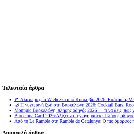
Τελευταία άρθρα
🧂 Αλατωρυχεία Wieliczka από Κρακοβία 2026: Εισιτήρια, 
🌙 Η νυχτερινή ζωή στη Βαρκελώνη 2026: Cocktail Bars, Roo
Montjuïc Βαρκελώνη: πλήρης οδηγός 2026 — τι να δεις, πώς ν
Barcelona Card 2026:Αξίζει να την αγοράσεις; Πλήρης οδηγός
Από τη La Rambla στη Rambla de Catalunya: Ο πιο όμορφος
Δημοφιλή άρθρα