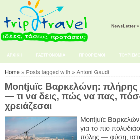
NewsLetter »
ΑΡΧΙΚΗ
ΓΑΣΤΡΟΝΟΜΙΑ
ΠΡΟΟΡΙΣΜΟΙ
ΤΟΥΡΙΣΜ
Home
» Posts tagged with » Antoni Gaudí
Montjuïc Βαρκελώνη: πλήρης
— τι να δεις, πώς να πας, πό
χρειάζεσαι
Montjuïc Βαρκελών
για το πιο πολυδιά
πόλης — φύση, ιστο