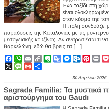
Ένα ταξίδι στη χώρ
είναι ολοκληρωμένο
στον κόσμο της τοπ
Η πόλη συνδυάζει μ
παραδόσεις της Καταλονίας με τις μοντέρνε
μεσογειακής κουζίνας. Αν αναρωτιέσαι τι ν
Βαρκελώνη, εδώ θα βρεις τα […]
Facebook
WhatsApp
Email
Copy
Evernote
Google
Messenge
Outlook
Pinte
Pr
X
Message
Gmail
Link
Μοιραστείτε
Translate
30 Απριλίου 2026
Sagrada Familia: Τα μυστικά π
αριστούργημα του Gaudi
Η Sagrada Familia 