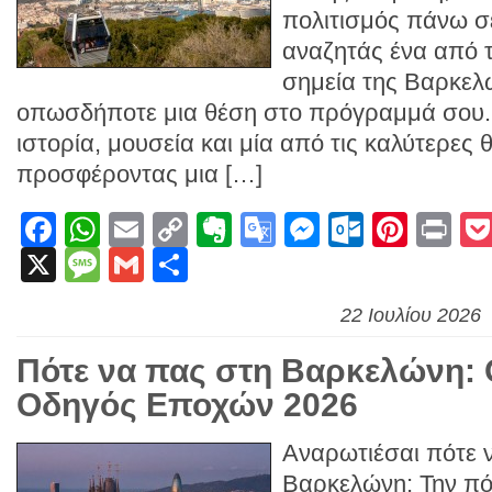
πολιτισμός πάνω σ
αναζητάς ένα από 
σημεία της Βαρκελώ
οπωσδήποτε μια θέση στο πρόγραμμά σου.
ιστορία, μουσεία και μία από τις καλύτερες 
προσφέροντας μια […]
Facebook
WhatsApp
Email
Copy
Evernote
Google
Messenge
Outlook
Pinte
Pr
X
Message
Gmail
Link
Μοιραστείτε
Translate
22 Ιουλίου 2026
Πότε να πας στη Βαρκελώνη:
Οδηγός Εποχών 2026
Αναρωτιέσαι πότε 
Βαρκελώνη; Την πό