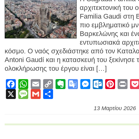
αρχιτεκτονική του
Familia Gaudi στη 
πιο εμβληματικό μν
Βαρκελώνης και έν
εντυπωσιακά αρχιτ
κόσμο. Ο ναός σχεδιάστηκε από τον Καταλα
Antoni Gaudí και η κατασκευή του ξεκίνησε 
ολοκλήρωσης του έργου είναι […]
Facebook
WhatsApp
Email
Copy
Evernote
Google
Messenge
Outlook
Pinte
Pr
X
Message
Gmail
Link
Μοιραστείτε
Translate
13 Μαρτίου 2026