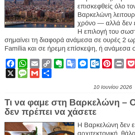
επισκεφθείς όλο το
Βαρκελώνη λειτουργ
χρόνο — αλλά δεν ε
Η επιλογή του σωσ
σημαίνει τη διαφορά ανάμεσα σε ουρές 2 
Família και σε ήρεμη επίσκεψη, ή ανάμεσα 
Facebook
WhatsApp
Email
Copy
Evernote
Google
Messenge
Outlook
Pinte
Pr
X
Message
Gmail
Link
Μοιραστείτε
Translate
10 Ιουνίου 2026
Τι να φαμε στη Βαρκελώνη – Ο
δεν πρέπει να χάσετε
Η Βαρκελώνη δεν ε
αρχιτεκτονική, θάλ