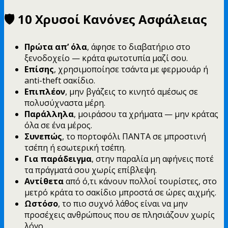
🛡️ 10 Χρυσοί Κανόνες Ασφάλειας
Πρώτα απ’ όλα
, άφησε το διαβατήριο στο
ξενοδοχείο — κράτα φωτοτυπία μαζί σου.
Επίσης
, χρησιμοποίησε τσάντα με φερμουάρ ή
anti-theft σακίδιο.
Επιπλέον
, μην βγάζεις το κινητό αμέσως σε
πολυσύχναστα μέρη.
Παράλληλα
, μοιράσου τα χρήματα — μην κράτας
όλα σε ένα μέρος.
Συνεπώς
, το πορτοφόλι ΠΑΝΤΑ σε μπροστινή
τσέπη ή εσωτερική τσέπη.
Για παράδειγμα
, στην παραλία μη αφήνεις ποτέ
τα πράγματά σου χωρίς επίβλεψη.
Αντίθετα
από ό,τι κάνουν πολλοί τουρίστες, στο
μετρό κράτα το σακίδιο μπροστά σε ώρες αιχμής.
Ωστόσο
, το πιο συχνό λάθος είναι να μην
προσέχεις ανθρώπους που σε πλησιάζουν χωρίς
λόγο.