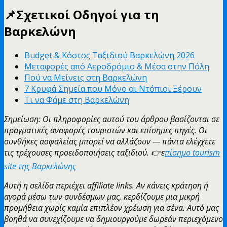
📌
Σχετικοί Οδηγοί για τη
Βαρκελώνη
Budget & Κόστος Ταξιδιού Βαρκελώνη 2026
Μεταφορές από Αεροδρόμιο & Μέσα στην Πόλη
Πού να Μείνεις στη Βαρκελώνη
7 Κρυφά Σημεία που Μόνο οι Ντόπιοι Ξέρουν
Τι να Φάμε στη Βαρκελώνη
Σημείωση: Οι πληροφορίες αυτού του άρθρου βασίζονται σε
πραγματικές αναφορές τουριστών και επίσημες πηγές. Οι
συνθήκες ασφαλείας μπορεί να αλλάζουν — πάντα ελέγχετε
τις τρέχουσες προειδοποιήσεις ταξιδιού. 👉ε
πίσημο tourism
site της Βαρκελώνης
Αυτή η σελίδα περιέχει affiliate links. Αν κάνεις κράτηση ή
αγορά μέσω των συνδέσμων μας, κερδίζουμε μια μικρή
προμήθεια χωρίς καμία επιπλέον χρέωση για σένα. Αυτό μας
βοηθά να συνεχίζουμε να δημιουργούμε δωρεάν περιεχόμενο