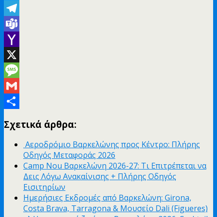
Twitter
Telegram
Teams
Yahoo
Mail
X
Message
Gmail
Μοιραστείτε
Σχετικά άρθρα:
Αεροδρόμιο Βαρκελώνης προς Κέντρο: Πλήρης
Οδηγός Μεταφοράς 2026
Camp Nou Βαρκελώνη 2026-27: Τι Επιτρέπεται να
Δεις Λόγω Ανακαίνισης + Πλήρης Οδηγός
Εισιτηρίων
Ημερήσιες Εκδρομές από Βαρκελώνη: Girona,
Costa Brava, Tarragona & Μουσείο Dali (Figueres)