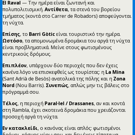
El Raval
— Την ημέρα είναι ζωντανή και
πολυπολιτισμική.
Αντίθετα
, τα στενά του βορείου
τμήματος (κοντά στο Carrer de Robadors) αποφεύγονται
τη νύχτα.
Επίσης
, το
Barri Gòtic
είναι τουριστικό την ημέρα.
Ωστόσο
, τα απομονωμένα δρομάκια του αργά τη νύχτα
είναι προβληματικά. Μείνε στους φωτισμένους
κεντρικούς δρόμους.
Επιπλέον
, υπάρχουν δύο περιοχές που δεν έχεις
κανένα λόγο να επισκεφθείς ως τουρίστας: η
La Mina
(Sant Adrià de Besòs) ανατολικά της πόλης και η
Zona
Nord
(Nou Barris).
Συνεπώς
, απλώς μην τις βάλεις στο
πρόγραμμά σου.
Τέλος
, η περιοχή
Paral·lel / Drassanes
, αν και κοντά
στη Rambla, έχει σκοτεινά δρομάκια που χρειάζονται
προσοχή αργά τη νύχτα.
Εν κατακλείδι
, ο κανόνας είναι απλός: φωτισμένοι
δρόμοι, κόσμος γύρω σου, και δεν έχεις τίποτα να