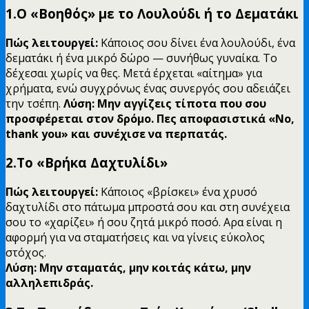
1.Ο «Βοηθός» με το Λουλούδι ή το Δεματάκι
Πώς λειτουργεί:
Κάποιος σου δίνει ένα λουλούδι, ένα
δεματάκι ή ένα μικρό δώρο — συνήθως γυναίκα. Το
δέχεσαι χωρίς να θες. Μετά έρχεται «αίτημα» για
χρήματα, ενώ συγχρόνως ένας συνεργός σου αδειάζει
την τσέπη.
Λύση: Μην αγγίζεις τίποτα που σου
προσφέρεται στον δρόμο. Πες αποφασιστικά «No,
thank you» και συνέχισε να περπατάς.
2.Το «Βρήκα Δαχτυλίδι»
Πώς λειτουργεί:
Κάποιος «βρίσκει» ένα χρυσό
δαχτυλίδι στο πάτωμα μπροστά σου και στη συνέχεια
σου το «χαρίζει» ή σου ζητά μικρό ποσό. Αρα είναι η
αφορμή για να σταματήσεις και να γίνεις εύκολος
στόχος.
Λύση: Μην σταματάς, μην κοιτάς κάτω, μην
αλληλεπιδράς.