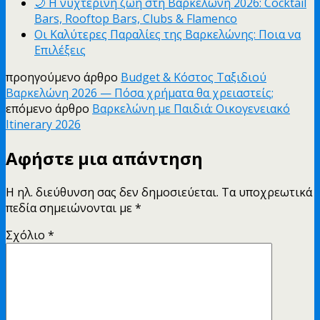
🌙 Η νυχτερινή ζωή στη Βαρκελώνη 2026: Cocktail
Bars, Rooftop Bars, Clubs & Flamenco
Οι Καλύτερες Παραλίες της Βαρκελώνης: Ποια να
Επιλέξεις
προηγούμενο άρθρο
Budget & Κόστος Ταξιδιού
Βαρκελώνη 2026 — Πόσα χρήματα θα χρειαστείς;
επόμενο άρθρο
Βαρκελώνη με Παιδιά: Οικογενειακό
Itinerary 2026
Αφήστε μια απάντηση
Η ηλ. διεύθυνση σας δεν δημοσιεύεται.
Τα υποχρεωτικά
πεδία σημειώνονται με
*
Σχόλιο
*