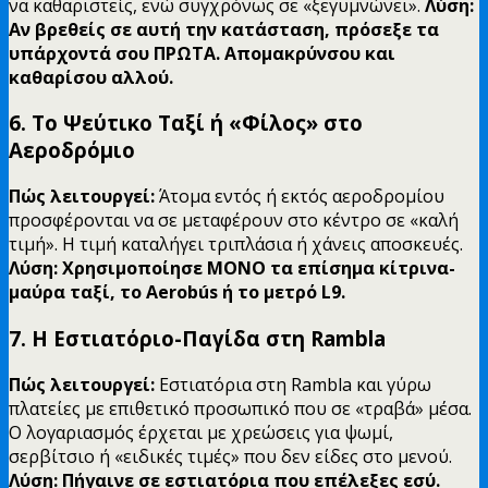
να καθαριστείς, ενώ συγχρόνως σε «ξεγυμνώνει».
Λύση:
Αν βρεθείς σε αυτή την κατάσταση, πρόσεξε τα
υπάρχοντά σου ΠΡΩΤΑ. Απομακρύνσου και
καθαρίσου αλλού.
6. Το Ψεύτικο Ταξί ή «Φίλος» στο
Αεροδρόμιο
Πώς λειτουργεί:
Άτομα εντός ή εκτός αεροδρομίου
προσφέρονται να σε μεταφέρουν στο κέντρο σε «καλή
τιμή». Η τιμή καταλήγει τριπλάσια ή χάνεις αποσκευές.
Λύση: Χρησιμοποίησε ΜΟΝΟ τα επίσημα κίτρινα-
μαύρα ταξί, το Aerobús ή το μετρό L9.
7. Η Εστιατόριο-Παγίδα στη Rambla
Πώς λειτουργεί:
Εστιατόρια στη Rambla και γύρω
πλατείες με επιθετικό προσωπικό που σε «τραβά» μέσα.
Ο λογαριασμός έρχεται με χρεώσεις για ψωμί,
σερβίτσιο ή «ειδικές τιμές» που δεν είδες στο μενού.
Λύση: Πήγαινε σε εστιατόρια που επέλεξες εσύ.