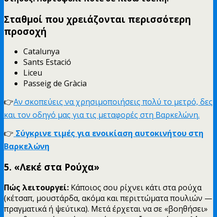
Σταθμοί που χρειάζονται περισσότερη
προσοχή
Catalunya
Sants Estació
Liceu
Passeig de Gràcia
👉
Αν σκοπεύεις να χρησιμοποιήσεις πολύ το μετρό, δες
και τον οδηγό μας για τις μεταφορές στη Βαρκελώνη.
👉
Σύγκρινε τιμές για ενοικίαση αυτοκινήτου στη
Βαρκελώνη
5. «Λεκέ στα Ρούχα»
Πώς λειτουργεί:
Κάποιος σου ρίχνει κάτι στα ρούχα
(κέτσαπ, μουστάρδα, ακόμα και περιττώματα πουλιών —
πραγματικά ή ψεύτικα). Μετά έρχεται να σε «βοηθήσει»