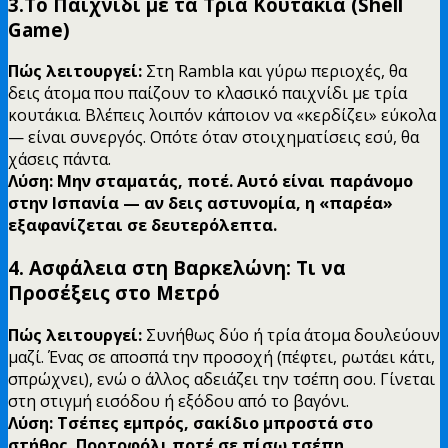
3.Το Παιχνίδι με τα Τρία Κουτάκια (Shell
Game)
Πώς λειτουργεί:
Στη Rambla και γύρω περιοχές, θα
δεις άτομα που παίζουν το κλασικό παιχνίδι με τρία
κουτάκια. Βλέπεις λοιπόν κάποιον να «κερδίζει» εύκολα
— είναι συνεργός. Οπότε όταν στοιχηματίσεις εσύ, θα
χάσεις πάντα.
Λύση: Μην σταματάς, ποτέ. Αυτό είναι παράνομο
στην Ισπανία — αν δεις αστυνομία, η «παρέα»
εξαφανίζεται σε δευτερόλεπτα.
4. Ασφάλεια στη Βαρκελώνη: Τι να
Προσέξεις στο Μετρό
Πώς λειτουργεί:
Συνήθως δύο ή τρία άτομα δουλεύουν
μαζί. Ένας σε αποσπά την προσοχή (πέφτει, ρωτάει κάτι,
σπρώχνει), ενώ ο άλλος αδειάζει την τσέπη σου. Γίνεται
στη στιγμή εισόδου ή εξόδου από το βαγόνι.
Λύση: Τσέπες εμπρός, σακίδιο μπροστά στο
στήθος. Πορτοφόλι ποτέ σε πίσω τσέπη.