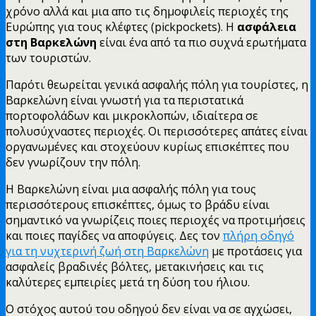
χρόνο αλλά και μια απο τις δημοφιλείς περιοχές της
Ευρώπης για τους κλέφτες (pickpockets). Η
ασφάλεια
στη Βαρκελώνη
είναι ένα από τα πιο συχνά ερωτήματα
των τουριστών.
Παρότι θεωρείται γενικά ασφαλής πόλη για τουρίστες, η
Βαρκελώνη είναι γνωστή για τα περιστατικά
πορτοφολάδων και μικροκλοπών, ιδιαίτερα σε
πολυσύχναστες περιοχές. Οι περισσότερες απάτες είναι
οργανωμένες και στοχεύουν κυρίως επισκέπτες που
δεν γνωρίζουν την πόλη.
Η Βαρκελώνη είναι μια ασφαλής πόλη για τους
περισσότερους επισκέπτες, όμως το βράδυ είναι
σημαντικό να γνωρίζεις ποιες περιοχές να προτιμήσεις
και ποιες παγίδες να αποφύγεις. Δες τον
πλήρη οδηγό
για τη νυχτερινή ζωή στη Βαρκελώνη
με προτάσεις για
ασφαλείς βραδινές βόλτες, μετακινήσεις και τις
καλύτερες εμπειρίες μετά τη δύση του ήλιου.
Ο στόχος αυτού του οδηγού δεν είναι να σε αγχώσει,