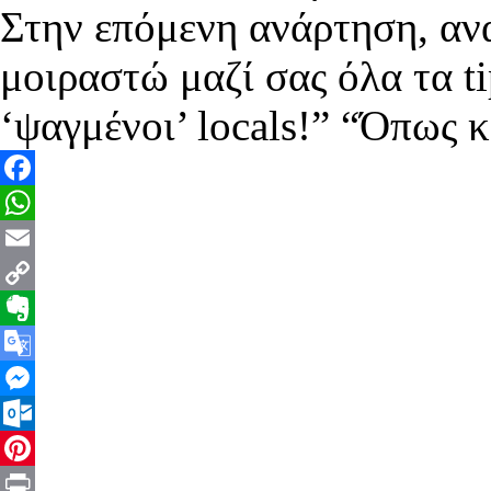
Στην επόμενη ανάρτηση, αναχ
μοιραστώ μαζί σας όλα τα ti
‘ψαγμένοι’ locals!” “Όπως 
Facebook
WhatsApp
Email
Copy
Link
Evernote
Google
Translate
Messenger
Outlook.com
Pinterest