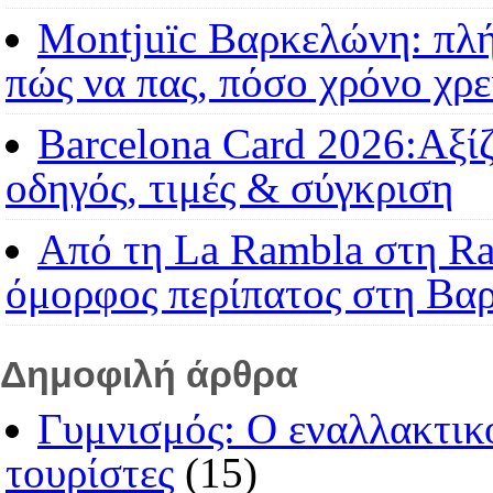
Montjuïc Βαρκελώνη: πλήρ
πώς να πας, πόσο χρόνο χρε
Barcelona Card 2026:Αξίζ
οδηγός, τιμές & σύγκριση
Από τη La Rambla στη Ra
όμορφος περίπατος στη Βα
Δημοφιλή άρθρα
Γυμνισμός: Ο εναλλακτικός
τουρίστες
(15)