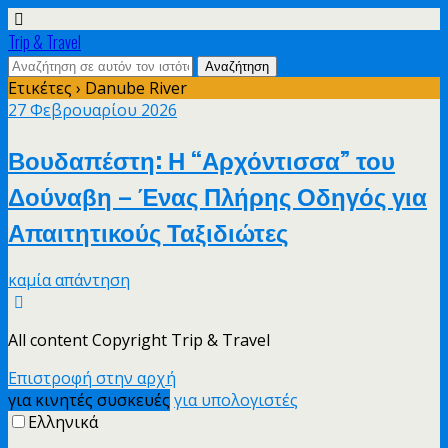
Trip & Travel
Ετικέτες › Danube River
27 Φεβρουαρίου 2026
Βουδαπέστη: Η “Αρχόντισσα” του
Δούναβη – Ένας Πλήρης Οδηγός για
Απαιτητικούς Ταξιδιώτες
καμία απάντηση
All content Copyright Trip & Travel
Επιστροφή στην αρχή
για κινητές συσκευές
για υπολογιστές
Ελληνικά