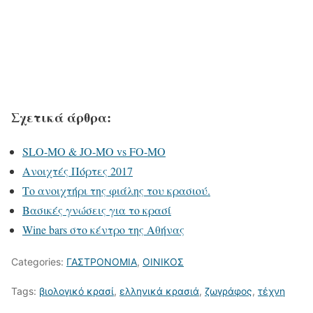
Σχετικά άρθρα:
SLO-MO & JO-MO vs FO-MO
Ανοιχτές Πόρτες 2017
Το ανοιχτήρι της φιάλης του κρασιού.
Βασικές γνώσεις για το κρασί
Wine bars στο κέντρο της Αθήνας
Categories:
ΓΑΣΤΡΟΝΟΜΙΑ
,
ΟΙΝΙΚΟΣ
Tags:
βιολογικό κρασί
,
ελληνικά κρασιά
,
ζωγράφος
,
τέχνη