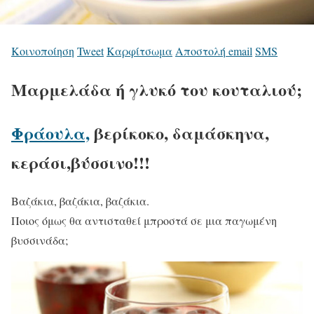
Κοινοποίηση
Tweet
Καρφίτσωμα
Αποστολή email
SMS
Μαρμελάδα ή γλυκό του κουταλιού;
Φράουλα,
βερίκοκο, δαμάσκηνα,
κεράσι,βύσσινο!!!
Βαζάκια, βαζάκια, βαζάκια.
Ποιος όμως θα αντισταθεί μπροστά σε μια παγωμένη
βυσσινάδα;