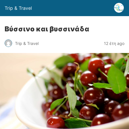
Trip & Travel
Βύσσινο και βυσσινάδα
Trip & Travel
12 έτη ago