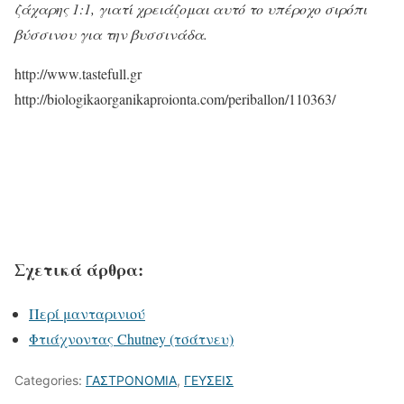
ζάχαρης 1:1, γιατί χρειάζομαι αυτό το υπέροχο σιρόπι
βύσσινου για την βυσσινάδα.
http://www.tastefull.gr
http://biologikaorganikaproionta.com/periballon/110363/
Σχετικά άρθρα:
Περί μανταρινιού
Φτιάχνοντας Chutney (τσάτνευ)
Categories:
ΓΑΣΤΡΟΝΟΜΙΑ
,
ΓΕΥΣΕΙΣ