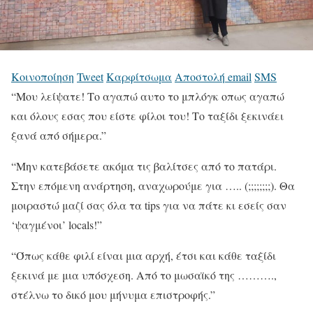
Κοινοποίηση
Tweet
Καρφίτσωμα
Αποστολή email
SMS
“Μου λείψατε! Το αγαπώ αυτο το μπλόγκ οπως αγαπώ
και όλους εσας που είστε φίλοι του! Το ταξίδι ξεκινάει
ξανά από σήμερα.”
“Μην κατεβάσετε ακόμα τις βαλίτσες από το πατάρι.
Στην επόμενη ανάρτηση, αναχωρούμε για ….. (;;;;;;;;). Θα
μοιραστώ μαζί σας όλα τα tips για να πάτε κι εσείς σαν
‘ψαγμένοι’ locals!”
“Όπως κάθε φιλί είναι μια αρχή, έτσι και κάθε ταξίδι
ξεκινά με μια υπόσχεση. Από το μωσαϊκό της ……….,
στέλνω το δικό μου μήνυμα επιστροφής.”