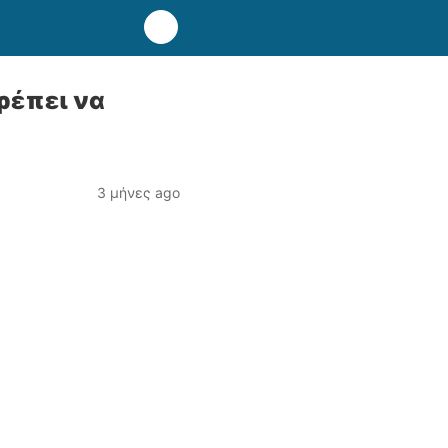
ρέπει να
3 μήνες ago