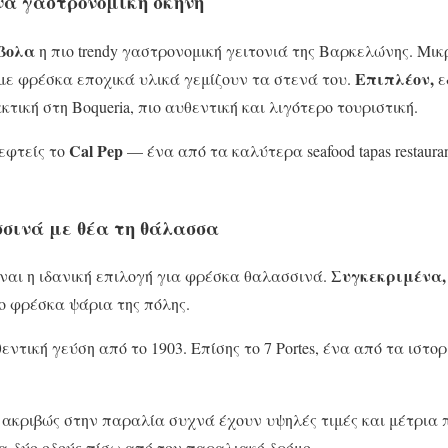
να γαστρονομική σκηνή
βολα
η πιο trendy γαστρονομική γειτονιά της Βαρκελώνης. Μικρ
Επιπλέον,
α με φρέσκα εποχικά υλικά γεμίζουν τα στενά του.
ε
ική στη Boqueria, πιο αυθεντική και λιγότερο τουριστική.
Cal Pep
κεφτείς το
— ένα από τα καλύτερα seafood tapas restaura
σσινά με θέα τη θάλασσα
Συγκεκριμένα,
ναι η ιδανική επιλογή για φρέσκα θαλασσινά.
ιο φρέσκα ψάρια της πόλης.
ντική γεύση από το 1903. Επίσης το 7 Portes, ένα από τα ιστο
ακριβώς στην παραλία συχνά έχουν υψηλές τιμές και μέτρια 
α-δύο οδούς πίσω από τον παραλιακό δρόμο.