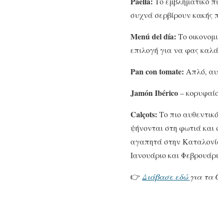
Paella:
Το εμβληματικό πι
συχνά σερβίρουν κακής π
Menú del día:
Το οικονομι
επιλογή για να φας καλά 
Pan con tomate:
Απλό, αυθ
Jamón Ibérico
– κορυφαίο
Calçots:
Το πιο αυθεντικό
ψήνονται στη φωτιά και
αγαπητά στην Καταλονία
Ιανουάριο και Φεβρουάρι
👉
Διάβασε εδώ
για τα 