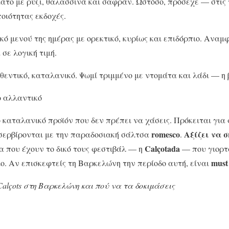
άτο με ρύζι, θαλασσινά και σαφράν. Ωστόσο, πρόσεχε — στις 
οιότητας εκδοχές.
κό μενού της ημέρας με ορεκτικό, κυρίως και επιδόρπιο. Αναμ
σε λογική τιμή.
εντικό, καταλανικό. Ψωμί τριμμένο με ντομάτα και λάδι — η 
 αλλαντικό
 καταλανικό προϊόν που δεν πρέπει να χάσεις. Πρόκειται για
romesco
Αξίζει να 
 σερβίρονται με την παραδοσιακή σάλτσα
.
Calçotada
 που έχουν το δικό τους φεστιβάλ — η
— που γιορτά
must
ο. Αν επισκεφτείς τη Βαρκελώνη την περίοδο αυτή, είναι
Calçots στη Βαρκελώνη και πού να τα δοκιμάσεις