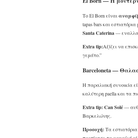
El Born — Η μοντέρ
αναμφί
Το El Born είναι
tapas bars και εστιατόρι
Santa Caterina
— εναλλακτ
Extra
tip:
Αξίζει να επισ
γεμάτο.”
Barceloneta — Θαλα
Η παραλιακή συνοικία εί
καλύτερη paella και τα π
Extra tip:
Can Solé
— αυθε
Βαρκελώνης.
Προσοχή:
Τα εστιατόρια 
προτίμησε τα μαγαζιά μί