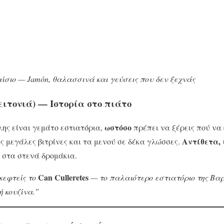
αίσιο — Jamón, θαλασσινά και γεύσεις που δεν ξεχνάς
 Γειτονιά) — Ιστορία στο πιάτο
ωστόσο
λης είναι γεμάτο εστιατόρια,
πρέπει να ξέρεις πού να
Αντίθετα,
ις μεγάλες βιτρίνες και τα μενού σε δέκα γλώσσες.
 στα στενά δρομάκια.
Can Culleretes
κεφτείς το
— το παλαιότερο εστιατόριο της Βα
 κουζίνα.”