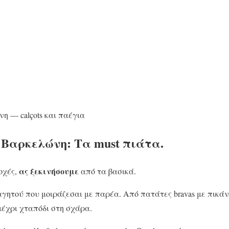
η — calçots και παέγια
 Βαρκελώνη: Τα must πιάτα.
ας ξεκινήσουμε
οχές,
από τα βασικά.
γητού που μοιράζεσαι με παρέα. Από πατάτες bravas με πικάντ
έχρι χταπόδι στη σχάρα.