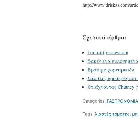
http://www.driskas.com/art
Σχετικά άρθρα:
Γουασάμπι- wasabi
Φακές ένα ευλογημένο
Βράσιμο χορταρικών
Σαλάτες δροσερές και 
Φτιάχνοντας Chutney 
Categories:
ΓΑΣΤΡΟΝΟΜΙΑ
Tags:
λιαστές τομάτες
,
μπ