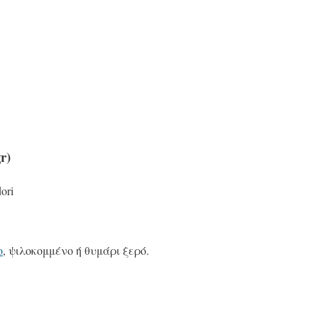
r)
ori
ο
, ψιλοκομμένο ή θυμάρι ξερό.