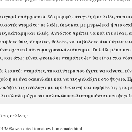
 αγορά υπάρχουν σε δύο μορφές, στεγνές ή σε λάδι, το πιο
 λιαστές ντομάτες σε λάδι, ίσως και με μυρωδικά ή πιο σ
ες, κάπαρη και ελιές. Αυτό που πρέπει να κάνετε είναι, α
οιήσετε όσες ντομάτες θέλετε, να το βάλετε στο ψυγείο κ
 ένα σχετικά σύντομο χρονικό διάστημα. Το λάδι μέσα στο
ι, και όπως είναι φυσικό οι ντομάτες δεν θα είναι πια νόσ
ς λιαστές ντομάτες, το καλύτερο που έχετε να κάνετε, είν
είο ή σε ένα σακουλάκι και να τις φυλάξετε στο ψυγείο. Π
λοκόψτε τις ανάλογα με την συνταγή και αφήστε τις για μ
 ελαιόλαδο μέχρι να μαλακώσουν.Διατηρούνται στο ψυγείο
 τις σελίδες :
/2013/08/oven-dried-tomatoes-homemade.html