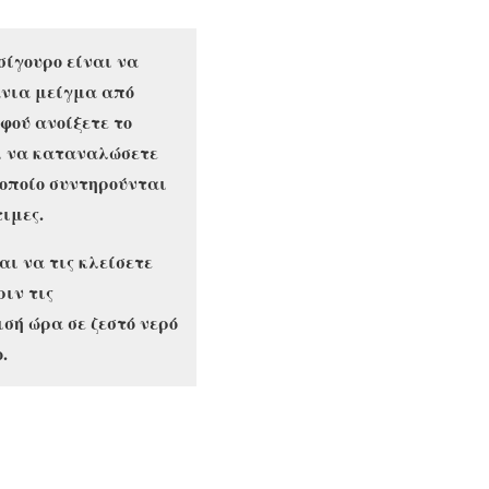
 σίγουρο είναι να
πάνια μείγμα από
φού ανοίξετε το
αι να καταναλώσετε
 οποίο συντηρούνται
τιμες.
αι να τις κλείσετε
ριν τις
ισή ώρα σε ζεστό νερό
.