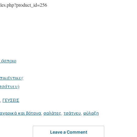
icles.php?product_id=256
 όσπριο
πικάντικες
(τσάτνευ)
,
ΓΕΥΣΕΙΣ
αχαρικά και βότανα
,
σαλάτες
,
τσάτνευ
,
φύλαξη
Leave a Comment