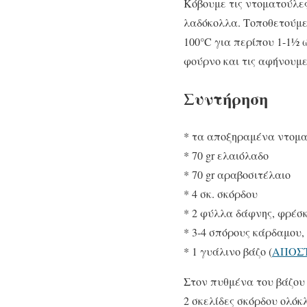
Κόβουμε τις ντοματούλες
λαδόκολλα. Τοποθετούμε
100°C για περίπου 1-1½ 
φούρνο και τις αφήνουμ
Συντήρηση
* τα αποξηραμένα ντομα
* 70 gr ελαιόλαδο
* 70 gr αραβοσιτέλαιο
* 4 σκ. σκόρδου
* 2 φύλλα δάφνης, φρέσ
* 3-4 σπόρους κάρδαμου,
* 1 γυάλινο βάζο (
ΑΠΟΣ
Στον πυθμένα του βάζου 
2 σκελίδες σκόρδου ολόκ