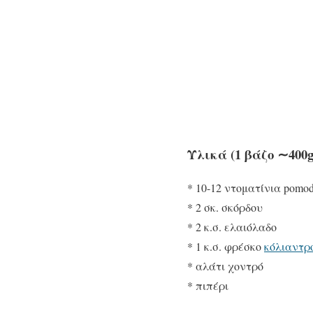
Υλικά (1 βάζο ∼400g
* 10-12 ντοματίνια pomod
* 2 σκ. σκόρδου
* 2 κ.σ. ελαιόλαδο
* 1 κ.σ. φρέσκο
κόλιαντρ
* αλάτι χοντρό
* πιπέρι