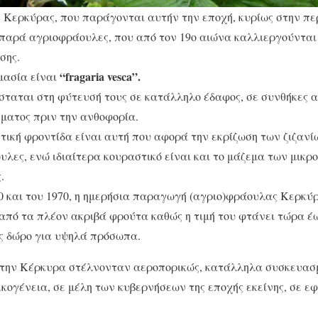
 Κερκύρας, που παράγονται αυτήν την εποχή, κυρίως στην πε
παρά αγριοφράουλες, που από τον 19ο αιώνα καλλιεργούνται 
σης.
“fragaria vesca”.
μασία είναι
σταται στη φύτευσή τους σε κατάλληλο έδαφος, σε συνθήκες 
ματος πριν την ανθοφορία.
ητική φροντίδα είναι αυτή που αφορά την εκρίζωση των ζιζαν
λες, ενώ ιδιαίτερα κουραστικό είναι και τo μάζεμα των μικρ
.
60 και του 1970, η ημερήσια παραγωγή (αγριο)φράουλας Κερκύ
 από τα πλέον ακριβά φρούτα καθώς η τιμή του φτάνει τώρα έως
ς δώρο για υψηλά πρόσωπα.
πό την Κέρκυρα στέλνονταν αεροπορικώς, κατάλληλα συσκευασ
οικογένεια, σε μέλη των κυβερνήσεων της εποχής εκείνης, σε ε