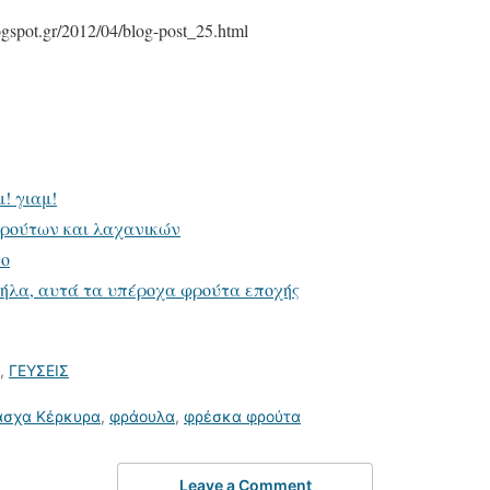
ogspot.gr/2012/04/blog-post_25.html
! γιαμ!
φρούτων και λαχανικών
το
 μήλα, αυτά τα υπέροχα φρούτα εποχής
,
ΓΕΥΣΕΙΣ
άσχα Κέρκυρα
,
φράουλα
,
φρέσκα φρούτα
Leave a Comment