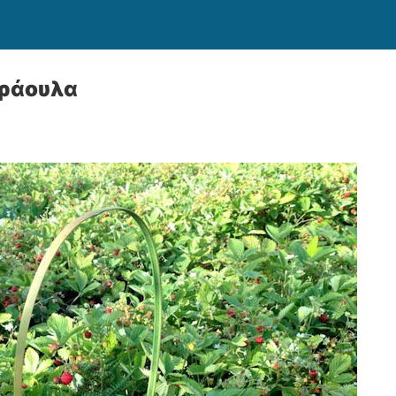
ράουλα