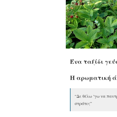
Ένα ταξίδι γεύ
Η αρωματική ά
“Δε θέλω ‘γω να παντ
στράτες”