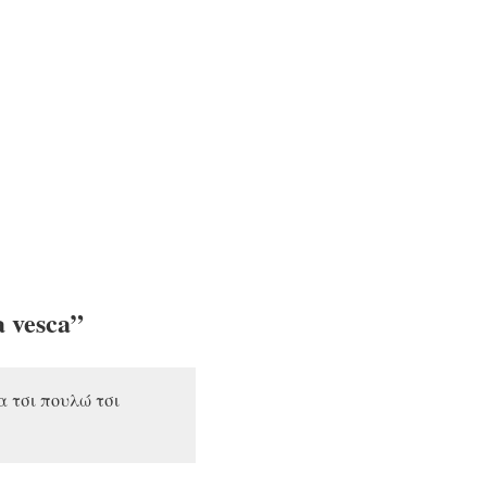
a vesca”
 τσι πουλώ τσι