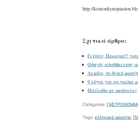
http://koinonkynopiaston.bl
Σχετικά άρθρα:
Γεύσεις Πρωινού!! γιαμ
Οδηγός αποθήκευσης 
Λεμόνι, το θεϊκό φρού
9 λόγοι για να τρώμε
Παύλοβα με φράουλες
Categories:
ΓΑΣΤΡΟΝΟΜΙΑ
Tags:
ελληνικά φρούτα
,
Π