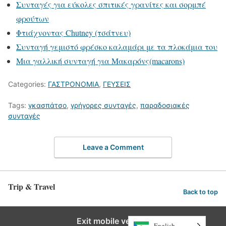
Συνταγές για εύκολες σπιτικές γρανίτες και σορμπέ
φρούτων
Φτιάχνοντας Chutney (τσάτνευ)
Συνταγή γεμιστό φρέσκο καλαμάρι με τα πλοκάμια του
Μια γαλλική συνταγή για Μακαρόνς(macarons)
Categories:
ΓΑΣΤΡΟΝΟΜΙΑ
,
ΓΕΥΣΕΙΣ
Tags:
γκασπάτσο
,
γρήγορες συνταγές
,
παραδοσιακές
συνταγές
Leave a Comment
Trip & Travel
Back to top
Exit mobile version
English