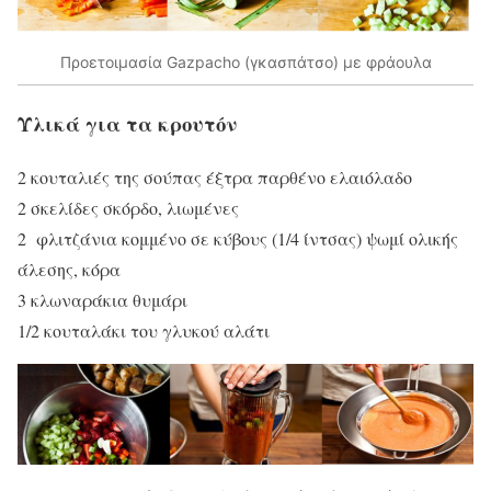
Προετοιμασία Gazpachο (γκασπάτσο) με φράουλα
Υλικά για τα κρουτόν
2 κουταλιές της σούπας έξτρα παρθένο ελαιόλαδο
2 σκελίδες σκόρδο, λιωμένες
2 φλιτζάνια κομμένο σε κύβους (1/4 ίντσας) ψωμί ολικής
άλεσης, κόρα
3 κλωναράκια θυμάρι
1/2 κουταλάκι του γλυκού αλάτι