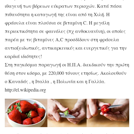
ιθαγενή των βόρειων εύκρατων περιοχών. Κατά πάσα
πιθανότητα η καταγωγή της είναι από τη Χιλή. Η
φράουλα είναι πλούσια σε βιταμίνη C. Η μεγάλη
περιεκτικότητα σε φαινόλες (πχ ανθοκυανίνη), οι οποίες
παρέα με τις βιταμίνες A,C προσδίδουν στη φράουλα
αντιοξειδωτικές, αντικαρκινικές και ευεργετικές για την
καρδιά ιδιότητες!
Στη παγκόσμια παραγωγή οι Η.Π.Α. διεκδικούν την πρώτη
θέση στον κόσμο, με 220,000 τόνους ετησίως. Ακολουθούν
ο Καναδάς , η Ιταλία , η Πολωνία και η Γαλλία.
http://el.wikipedia.org