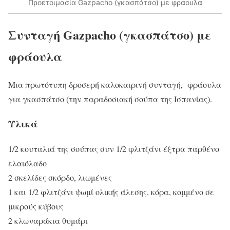
Προετοιμασία Gazpachο (γκασπάτσο) με φράουλα
Συνταγή Gazpachο (γκασπάτσο) με
φράουλα
Μια πρωτότυπη δροσερή καλοκαιρινή συνταγή, φράουλα
για γκασπάτσο (την παραδοσιακή σούπα της Ισπανίας).
Υλικά
1/2 κουταλιά της σούπας συν 1/2 φλιτζάνι έξτρα παρθένο
ελαιόλαδο
2 σκελίδες σκόρδο, λιωμένες
1 και 1/2 φλιτζάνι ψωμί ολικής άλεσης, κόρα, κομμένο σε
μικρούς κύβους
2 κλωναράκια θυμάρι